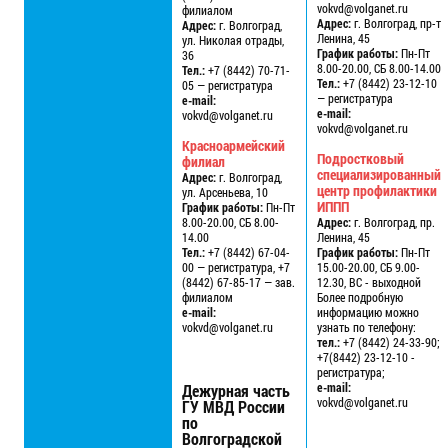
vokvd@volganet.ru
филиалом
Адрес:
г. Волгоград, пр-т
Адрес:
г. Волгоград,
Ленина, 45
ул. Николая отрады,
График работы:
Пн-Пт
36
8.00-20.00, СБ 8.00-14.00
Тел.:
+7 (8442) 70-71-
Тел.:
+7 (8442) 23-12-10
05 — регистратура
— регистратура
e-mail:
e-mail:
vokvd@volganet.ru
vokvd@volganet.ru
Красноармейский
Подростковый
филиал
специализированный
Адрес:
г. Волгоград,
центр профилактики
ул. Арсеньева, 10
ИППП
График работы:
Пн-Пт
8.00-20.00, СБ 8.00-
Адрес:
г. Волгоград, пр.
14.00
Ленина, 45
Тел.:
+7 (8442) 67-04-
График работы:
Пн-Пт
00 — регистратура, +7
15.00-20.00, СБ 9.00-
(8442) 67-85-17 — зав.
12.30, ВС - выходной
филиалом
Более подробную
e-mail:
информацию можно
vokvd@volganet.ru
узнать по телефону:
тел.:
+7 (8442) 24-33-90;
+7(8442) 23-12-10 -
регистратура;
e-mail:
Дежурная часть
vokvd@volganet.ru
ГУ МВД России
по
Волгоградской