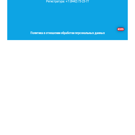
Регистратура: +7 (8442) 73-23-77
Основы программирования на языке Delphi
Политика в отношении обработки персональных данных
Place your Footer Content here