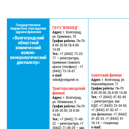
Государственное
ГБУЗ "ВОККВД"
бюджетное учреждение
здравоохранения
Адрес:
г. Волгоград,
ул. Еременко, 70
«Волгоградский
График работы:
Пн-Пт
областной
8.00-20.00 СБ 8.00-
клинический
14.00
кожно-
Тел.:
+7 (8442) 73-23-
венерологический
77 — регистратура,
диспансер»
приемная главного
врача (тел/факс) - +7
(8442) 73-16-67
Советский филиал
e-mail:
vokvd@volganet.ru
Адрес:
г. Волгоград, ул.
Новосибирская, 71
Тракторозаводский
График работы:
Пн-Пт
филиал
8.00-20.00, СБ 8.00-14.00
Тел.:
+7 (8442) 47-82-49
Адрес:
г. Волгоград,
— регистратура, зав
ул. Обливская, 5
КДО: +7 (8442) 23-34-45,
График работы:
Пн-Пт
+7 (8442) 47-82-47 —
8.00-20.00, Сб 8.00-
зав филиалом; +7 (8442)
14.00
41-82-33, +7 (8442) 41-
Тел.:
+7 (8442) 71-49-
10-14 — стационар
22 — регистратура, +7
e-mail:
(8442) 71-49-29 — зав.