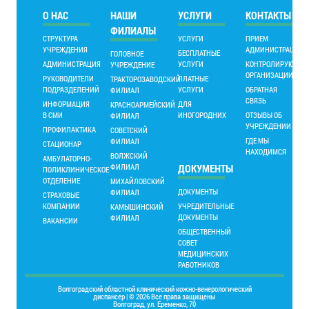
О НАС
НАШИ
УСЛУГИ
КОНТАКТЫ
ФИЛИАЛЫ
СТРУКТУРА
УСЛУГИ
ПРИЕМ
УЧРЕЖДЕНИЯ
АДМИНИСТРАЦИИ
БЕСПЛАТНЫЕ
ГОЛОВНОЕ
АДМИНИСТРАЦИЯ
УСЛУГИ
КОНТРОЛИРУЮЩИ
УЧРЕЖДЕНИЕ
ОРГАНИЗАЦИИ
РУКОВОДИТЕЛИ
ПЛАТНЫЕ
ТРАКТОРОЗАВОДСКИЙ
ПОДРАЗДЕЛЕНИЙ
УСЛУГИ
ОБРАТНАЯ
ФИЛИАЛ
СВЯЗЬ
ИНФОРМАЦИЯ
ДЛЯ
КРАСНОАРМЕЙСКИЙ
В СМИ
ИНОГОРОДНИХ
ОТЗЫВЫ ОБ
ФИЛИАЛ
УЧРЕЖДЕНИИ
ПРОФИЛАКТИКА
СОВЕТСКИЙ
ГДЕ МЫ
ФИЛИАЛ
СТАЦИОНАР
НАХОДИМСЯ
ВОЛЖСКИЙ
АМБУЛАТОРНО-
ФИЛИАЛ
ДОКУМЕНТЫ
ПОЛИКЛИНИЧЕСКОЕ
ОТДЕЛЕНИЕ
МИХАЙЛОВСКИЙ
ДОКУМЕНТЫ
ФИЛИАЛ
СТРАХОВЫЕ
КОМПАНИИ
УЧРЕДИТЕЛЬНЫЕ
КАМЫШИНСКИЙ
ДОКУМЕНТЫ
ФИЛИАЛ
ВАКАНСИИ
ОБЩЕСТВЕННЫЙ
СОВЕТ
МЕДИЦИНСКИХ
РАБОТНИКОВ
Волгоградский областной клинический кожно-венерологический
диспансер | © 2026 Все права защищены
Волгоград, ул. Еременко, 70