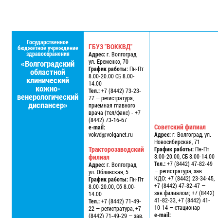
Государственное
ГБУЗ "ВОККВД"
бюджетное учреждение
здравоохранения
Адрес:
г. Волгоград,
ул. Еременко, 70
«Волгоградский
График работы:
Пн-Пт
областной
8.00-20.00 СБ 8.00-
клинический
14.00
кожно-
Тел.:
+7 (8442) 73-23-
венерологический
77 — регистратура,
диспансер»
приемная главного
врача (тел/факс) - +7
(8442) 73-16-67
Советский филиал
e-mail:
vokvd@volganet.ru
Адрес:
г. Волгоград, ул.
Новосибирская, 71
Тракторозаводский
График работы:
Пн-Пт
филиал
8.00-20.00, СБ 8.00-14.00
Тел.:
+7 (8442) 47-82-49
Адрес:
г. Волгоград,
— регистратура, зав
ул. Обливская, 5
КДО: +7 (8442) 23-34-45,
График работы:
Пн-Пт
+7 (8442) 47-82-47 —
8.00-20.00, Сб 8.00-
зав филиалом; +7 (8442)
14.00
41-82-33, +7 (8442) 41-
Тел.:
+7 (8442) 71-49-
10-14 — стационар
22 — регистратура, +7
e-mail:
(8442) 71-49-29 — зав.