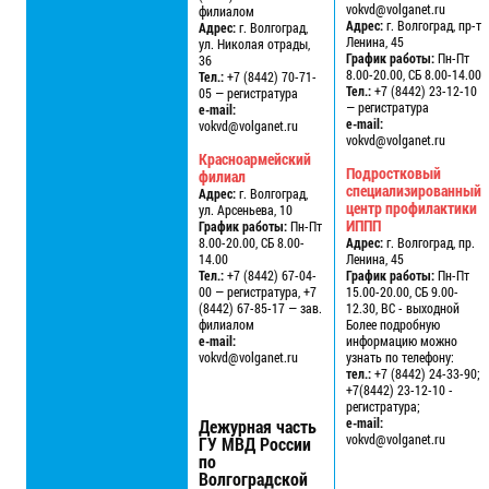
vokvd@volganet.ru
филиалом
Адрес:
г. Волгоград, пр-т
Адрес:
г. Волгоград,
Ленина, 45
ул. Николая отрады,
График работы:
Пн-Пт
36
8.00-20.00, СБ 8.00-14.00
Тел.:
+7 (8442) 70-71-
Тел.:
+7 (8442) 23-12-10
05 — регистратура
— регистратура
e-mail:
e-mail:
vokvd@volganet.ru
vokvd@volganet.ru
Красноармейский
Подростковый
филиал
специализированный
Адрес:
г. Волгоград,
центр профилактики
ул. Арсеньева, 10
ИППП
График работы:
Пн-Пт
8.00-20.00, СБ 8.00-
Адрес:
г. Волгоград, пр.
14.00
Ленина, 45
Тел.:
+7 (8442) 67-04-
График работы:
Пн-Пт
00 — регистратура, +7
15.00-20.00, СБ 9.00-
(8442) 67-85-17 — зав.
12.30, ВС - выходной
филиалом
Более подробную
e-mail:
информацию можно
vokvd@volganet.ru
узнать по телефону:
тел.:
+7 (8442) 24-33-90;
+7(8442) 23-12-10 -
регистратура;
e-mail:
Дежурная часть
vokvd@volganet.ru
ГУ МВД России
по
Волгоградской