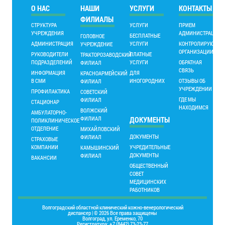
О НАС
НАШИ
УСЛУГИ
КОНТАКТЫ
ФИЛИАЛЫ
СТРУКТУРА
УСЛУГИ
ПРИЕМ
УЧРЕЖДЕНИЯ
АДМИНИСТРАЦИИ
БЕСПЛАТНЫЕ
ГОЛОВНОЕ
АДМИНИСТРАЦИЯ
УСЛУГИ
КОНТРОЛИРУЮЩИ
УЧРЕЖДЕНИЕ
ОРГАНИЗАЦИИ
РУКОВОДИТЕЛИ
ПЛАТНЫЕ
ТРАКТОРОЗАВОДСКИЙ
ПОДРАЗДЕЛЕНИЙ
УСЛУГИ
ОБРАТНАЯ
ФИЛИАЛ
СВЯЗЬ
ИНФОРМАЦИЯ
ДЛЯ
КРАСНОАРМЕЙСКИЙ
В СМИ
ИНОГОРОДНИХ
ОТЗЫВЫ ОБ
ФИЛИАЛ
УЧРЕЖДЕНИИ
ПРОФИЛАКТИКА
СОВЕТСКИЙ
ГДЕ МЫ
ФИЛИАЛ
СТАЦИОНАР
НАХОДИМСЯ
ВОЛЖСКИЙ
АМБУЛАТОРНО-
ФИЛИАЛ
ДОКУМЕНТЫ
ПОЛИКЛИНИЧЕСКОЕ
ОТДЕЛЕНИЕ
МИХАЙЛОВСКИЙ
ДОКУМЕНТЫ
ФИЛИАЛ
СТРАХОВЫЕ
КОМПАНИИ
УЧРЕДИТЕЛЬНЫЕ
КАМЫШИНСКИЙ
ДОКУМЕНТЫ
ФИЛИАЛ
ВАКАНСИИ
ОБЩЕСТВЕННЫЙ
СОВЕТ
МЕДИЦИНСКИХ
РАБОТНИКОВ
Волгоградский областной клинический кожно-венерологический
диспансер | © 2026 Все права защищены
Волгоград, ул. Еременко, 70
Регистратура: +7 (8442) 73-23-77