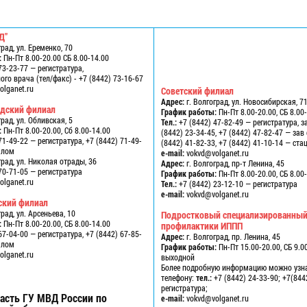
Д"
град, ул. Еременко, 70
:
Пн-Пт 8.00-20.00 СБ 8.00-14.00
73-23-77 — регистратура,
го врача (тел/факс) - +7 (8442) 73-16-67
lganet.ru
Советский филиал
Адрес:
г. Волгоград, ул. Новосибирская, 7
одский филиал
График работы:
Пн-Пт 8.00-20.00, СБ 8.00
град, ул. Обливская, 5
Тел.:
+7 (8442) 47-82-49 — регистратура, з
:
Пн-Пт 8.00-20.00, Сб 8.00-14.00
(8442) 23-34-45, +7 (8442) 47-82-47 — за
71-49-22 — регистратура, +7 (8442) 71-49-
(8442) 41-82-33, +7 (8442) 41-10-14 — ст
алом
e-mail:
vokvd@volganet.ru
град, ул. Николая отрады, 36
Адрес:
г. Волгоград, пр-т Ленина, 45
70-71-05 — регистратура
График работы:
Пн-Пт 8.00-20.00, СБ 8.00
lganet.ru
Тел.:
+7 (8442) 23-12-10 — регистратура
e-mail:
vokvd@volganet.ru
ский филиал
град, ул. Арсеньева, 10
Подростковый специализированный
:
Пн-Пт 8.00-20.00, СБ 8.00-14.00
профилактики ИППП
67-04-00 — регистратура, +7 (8442) 67-85-
Адрес:
г. Волгоград, пр. Ленина, 45
алом
График работы:
Пн-Пт 15.00-20.00, СБ 9.00
lganet.ru
выходной
Более подробную информацию можно узн
телефону:
тел.:
+7 (8442) 24-33-90; +7(844
регистратура;
асть ГУ МВД России по
e-mail:
vokvd@volganet.ru