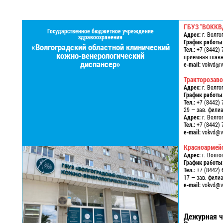
ГБУЗ "ВОККВ
Государственное бюджетное учреждение
Адрес:
г. Волго
здравоохранения
График работы
«Волгоградский областной клинический
Тел.:
+7 (8442) 
кожно-венерологический
приемная главно
диспансер»
e-mail:
vokvd@vo
Тракторозав
Адрес:
г. Волго
График работы
Тел.:
+7 (8442) 
29 — зав. фили
Адрес:
г. Волго
Тел.:
+7 (8442) 
e-mail:
vokvd@vo
Красноармей
Адрес:
г. Волго
График работы
Тел.:
+7 (8442) 
17 — зав. фили
e-mail:
vokvd@vo
Дежурная ч