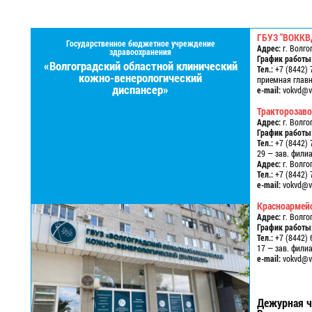
ГБУЗ "ВОККВ
Государственное бюджетное учреждение
Адрес:
г. Волго
здравоохранения
График работы
«Волгоградский областной клинический
Тел.:
+7 (8442) 
кожно-венерологический
приемная главно
диспансер»
e-mail:
vokvd@vo
Тракторозав
Адрес:
г. Волго
График работы
Тел.:
+7 (8442) 
29 — зав. фили
Адрес:
г. Волго
Тел.:
+7 (8442) 
e-mail:
vokvd@vo
Красноармей
Адрес:
г. Волго
График работы
Тел.:
+7 (8442) 
17 — зав. фили
e-mail:
vokvd@vo
Дежурная ч