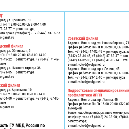
Д"
град, ул. Еременко, 70
:
Пн-Пт 8.00-20.00 СБ 8.00-14.00
73-23-77 — регистратура,
го врача (тел/факс) - +7 (8442) 73-16-67
lganet.ru
Советский филиал
Адрес:
г. Волгоград, ул. Новосибирская, 7
одский филиал
График работы:
Пн-Пт 8.00-20.00, СБ 8.00
град, ул. Обливская, 5
Тел.:
+7 (8442) 47-82-49 — регистратура, з
:
Пн-Пт 8.00-20.00, Сб 8.00-14.00
(8442) 23-34-45, +7 (8442) 47-82-47 — за
71-49-22 — регистратура, +7 (8442) 71-49-
(8442) 41-82-33, +7 (8442) 41-10-14 — ст
алом
e-mail:
vokvd@volganet.ru
град, ул. Николая отрады, 36
Адрес:
г. Волгоград, пр-т Ленина, 45
70-71-05 — регистратура
График работы:
Пн-Пт 8.00-20.00, СБ 8.00
lganet.ru
Тел.:
+7 (8442) 23-12-10 — регистратура
e-mail:
vokvd@volganet.ru
ский филиал
град, ул. Арсеньева, 10
Подростковый специализированный
:
Пн-Пт 8.00-20.00, СБ 8.00-14.00
профилактики ИППП
67-04-00 — регистратура, +7 (8442) 67-85-
Адрес:
г. Волгоград, пр. Ленина, 45
алом
График работы:
Пн-Пт 15.00-20.00, СБ 9.00
lganet.ru
выходной
Более подробную информацию можно узн
телефону:
тел.:
+7 (8442) 24-33-90; +7(844
регистратура;
асть ГУ МВД России по
e-mail:
vokvd@volganet.ru