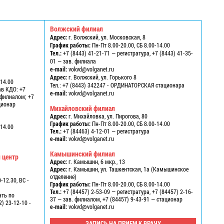
Волжский филиал
Адрес:
г. Волжский, ул. Московская, 8
График работы:
Пн-Пт 8.00-20.00, СБ 8.00-14.00
Тел.:
+7 (8443) 41-21-71 — регистратура, +7 (8443) 41-35-
01 — зав. филиала
e-mail:
vokvd@volganet.ru
1
Адрес:
г. Волжский, ул. Горького 8
-14.00
Тел.:
+7 (8443) 342247 - ОРДИНАТОРСКАЯ стационара
ав КДО: +7
e-mail:
vokvd@volganet.ru
в филиалом; +7
ационар
Михайловский филиал
Адрес:
г. Михайловка, ул. Пирогова, 80
График работы:
Пн-Пт 8.00-20.00, СБ 8.00-14.00
-14.00
Тел.:
+7 (84463) 4-12-01 — регистратура
e-mail:
vokvd@volganet.ru
Камышинский филиал
 центр
Адрес:
г. Камышин, 6 мкр., 13
Адрес:
г. Камышин, ул. Ташкентская, 1а (Камышинское
отделение)
-12.30, ВС -
График работы:
Пн-Пт 8.00-20.00, СБ 8.00-14.00
Тел.:
+7 (84457) 2-53-09 — регистратура, +7 (84457) 2-16-
ать по
37 — зав. филиалом, +7 (84457) 9-43-91 — стационар
2) 23-12-10 -
e-mail:
vokvd@volganet.ru
ЗАПИСЬ НА ПРИЕМ К ВРАЧУ