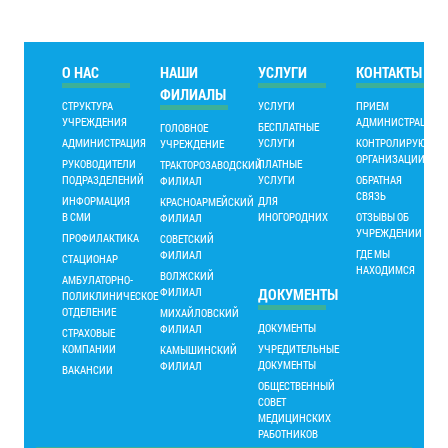
О НАС
НАШИ
УСЛУГИ
КОНТАКТЫ
ФИЛИАЛЫ
СТРУКТУРА
УСЛУГИ
ПРИЕМ
УЧРЕЖДЕНИЯ
АДМИНИСТРАЦИИ
БЕСПЛАТНЫЕ
ГОЛОВНОЕ
АДМИНИСТРАЦИЯ
УСЛУГИ
КОНТРОЛИРУЮЩИ
УЧРЕЖДЕНИЕ
ОРГАНИЗАЦИИ
РУКОВОДИТЕЛИ
ПЛАТНЫЕ
ТРАКТОРОЗАВОДСКИЙ
ПОДРАЗДЕЛЕНИЙ
УСЛУГИ
ОБРАТНАЯ
ФИЛИАЛ
СВЯЗЬ
ИНФОРМАЦИЯ
ДЛЯ
КРАСНОАРМЕЙСКИЙ
В СМИ
ИНОГОРОДНИХ
ОТЗЫВЫ ОБ
ФИЛИАЛ
УЧРЕЖДЕНИИ
ПРОФИЛАКТИКА
СОВЕТСКИЙ
ГДЕ МЫ
ФИЛИАЛ
СТАЦИОНАР
НАХОДИМСЯ
ВОЛЖСКИЙ
АМБУЛАТОРНО-
ФИЛИАЛ
ДОКУМЕНТЫ
ПОЛИКЛИНИЧЕСКОЕ
ОТДЕЛЕНИЕ
МИХАЙЛОВСКИЙ
ДОКУМЕНТЫ
ФИЛИАЛ
СТРАХОВЫЕ
КОМПАНИИ
УЧРЕДИТЕЛЬНЫЕ
КАМЫШИНСКИЙ
ДОКУМЕНТЫ
ФИЛИАЛ
ВАКАНСИИ
ОБЩЕСТВЕННЫЙ
СОВЕТ
МЕДИЦИНСКИХ
РАБОТНИКОВ