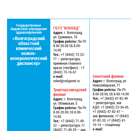
Государственное
ГБУЗ "ВОККВД"
бюджетное учреждение
здравоохранения
Адрес:
г. Волгоград,
ул. Еременко, 70
«Волгоградский
График работы:
Пн-Пт
областной
8.00-20.00 СБ 8.00-
клинический
14.00
кожно-
Тел.:
+7 (8442) 73-23-
венерологический
77 — регистратура,
диспансер»
приемная главного
врача (тел/факс) - +7
(8442) 73-16-67
Советский филиал
e-mail:
vokvd@volganet.ru
Адрес:
г. Волгоград, ул.
Новосибирская, 71
Тракторозаводский
График работы:
Пн-Пт
филиал
8.00-20.00, СБ 8.00-14.00
Тел.:
+7 (8442) 47-82-49
Адрес:
г. Волгоград,
— регистратура, зав
ул. Обливская, 5
КДО: +7 (8442) 23-34-45,
График работы:
Пн-Пт
+7 (8442) 47-82-47 —
8.00-20.00, Сб 8.00-
зав филиалом; +7 (8442)
14.00
41-82-33, +7 (8442) 41-
Тел.:
+7 (8442) 71-49-
10-14 — стационар
22 — регистратура, +7
e-mail:
(8442) 71-49-29 — зав.