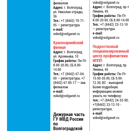
vokvd@volganet.ru
филиалом
Адрес:
г. Волгоград, пр-т
Адрес:
г. Волгоград,
Ленина, 45
ул. Николая отрады,
График работы:
Пн-Пт
36
8.00-20.00, СБ 8.00-14.00
Тел.:
+7 (8442) 70-71-
Тел.:
+7 (8442) 23-12-10
05 — регистратура
— регистратура
e-mail:
e-mail:
vokvd@volganet.ru
vokvd@volganet.ru
Красноармейский
Подростковый
филиал
специализированный
Адрес:
г. Волгоград,
центр профилактики
ул. Арсеньева, 10
ИППП
График работы:
Пн-Пт
8.00-20.00, СБ 8.00-
Адрес:
г. Волгоград, пр.
14.00
Ленина, 45
Тел.:
+7 (8442) 67-04-
График работы:
Пн-Пт
00 — регистратура, +7
15.00-20.00, СБ 9.00-
(8442) 67-85-17 — зав.
12.30, ВС - выходной
филиалом
Более подробную
e-mail:
информацию можно
vokvd@volganet.ru
узнать по телефону:
тел.:
+7 (8442) 24-33-90;
+7(8442) 23-12-10 -
регистратура;
e-mail:
Дежурная часть
vokvd@volganet.ru
ГУ МВД России
по
Волгоградской