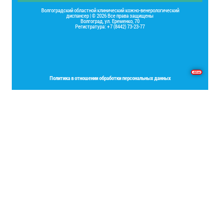
Волгоградский областной клинический кожно-венерологический
диспансер | © 2026 Все права защищены
Волгоград, ул. Еременко, 70
Регистратура: +7 (8442) 73-23-77
Основы программирования на языке Delphi
Политика в отношении обработки персональных данных
Place your Footer Content here