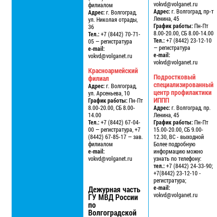
vokvd@volganet.ru
филиалом
Адрес:
г. Волгоград, пр-т
Адрес:
г. Волгоград,
Ленина, 45
ул. Николая отрады,
График работы:
Пн-Пт
36
8.00-20.00, СБ 8.00-14.00
Тел.:
+7 (8442) 70-71-
Тел.:
+7 (8442) 23-12-10
05 — регистратура
— регистратура
e-mail:
e-mail:
vokvd@volganet.ru
vokvd@volganet.ru
Красноармейский
Подростковый
филиал
специализированный
Адрес:
г. Волгоград,
центр профилактики
ул. Арсеньева, 10
ИППП
График работы:
Пн-Пт
8.00-20.00, СБ 8.00-
Адрес:
г. Волгоград, пр.
14.00
Ленина, 45
Тел.:
+7 (8442) 67-04-
График работы:
Пн-Пт
00 — регистратура, +7
15.00-20.00, СБ 9.00-
(8442) 67-85-17 — зав.
12.30, ВС - выходной
филиалом
Более подробную
e-mail:
информацию можно
vokvd@volganet.ru
узнать по телефону:
тел.:
+7 (8442) 24-33-90;
+7(8442) 23-12-10 -
регистратура;
e-mail:
Дежурная часть
vokvd@volganet.ru
ГУ МВД России
по
Волгоградской