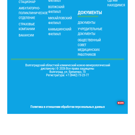
ГДЕ МЫ
ФИЛИАЛ
СТАЦИОНАР
НАХОДИМСЯ
ВОЛЖСКИЙ
АМБУЛАТОРНО-
ФИЛИАЛ
ДОКУМЕНТЫ
ПОЛИКЛИНИЧЕСКОЕ
ОТДЕЛЕНИЕ
МИХАЙЛОВСКИЙ
ДОКУМЕНТЫ
ФИЛИАЛ
СТРАХОВЫЕ
КОМПАНИИ
УЧРЕДИТЕЛЬНЫЕ
КАМЫШИНСКИЙ
ДОКУМЕНТЫ
ФИЛИАЛ
ВАКАНСИИ
ОБЩЕСТВЕННЫЙ
СОВЕТ
МЕДИЦИНСКИХ
РАБОТНИКОВ
Волгоградский областной клинический кожно-венерологический
диспансер | © 2026 Все права защищены
Волгоград, ул. Еременко, 70
Регистратура: +7 (8442) 73-23-77
Основы программирования на языке Delphi
Политика в отношении обработки персональных данных
Place your Footer Content here