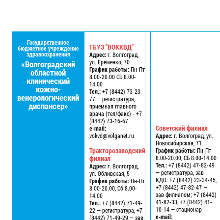
Государственное
ГБУЗ "ВОККВД"
бюджетное учреждение
здравоохранения
Адрес:
г. Волгоград,
ул. Еременко, 70
«Волгоградский
График работы:
Пн-Пт
областной
8.00-20.00 СБ 8.00-
клинический
14.00
кожно-
Тел.:
+7 (8442) 73-23-
венерологический
77 — регистратура,
диспансер»
приемная главного
врача (тел/факс) - +7
(8442) 73-16-67
Советский филиал
e-mail:
vokvd@volganet.ru
Адрес:
г. Волгоград, ул.
Новосибирская, 71
Тракторозаводский
График работы:
Пн-Пт
филиал
8.00-20.00, СБ 8.00-14.00
Тел.:
+7 (8442) 47-82-49
Адрес:
г. Волгоград,
— регистратура, зав
ул. Обливская, 5
КДО: +7 (8442) 23-34-45,
График работы:
Пн-Пт
+7 (8442) 47-82-47 —
8.00-20.00, Сб 8.00-
зав филиалом; +7 (8442)
14.00
41-82-33, +7 (8442) 41-
Тел.:
+7 (8442) 71-49-
10-14 — стационар
22 — регистратура, +7
e-mail:
(8442) 71-49-29 — зав.