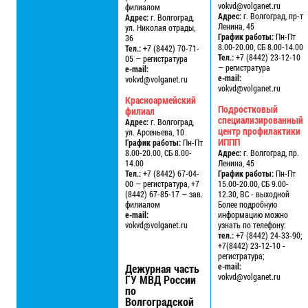
vokvd@volganet.ru
филиалом
Адрес:
г. Волгоград, пр-т
Адрес:
г. Волгоград,
Ленина, 45
ул. Николая отрады,
График работы:
Пн-Пт
36
8.00-20.00, СБ 8.00-14.00
Тел.:
+7 (8442) 70-71-
Тел.:
+7 (8442) 23-12-10
05 — регистратура
— регистратура
e-mail:
e-mail:
vokvd@volganet.ru
vokvd@volganet.ru
Красноармейский
Подростковый
филиал
специализированный
Адрес:
г. Волгоград,
центр профилактики
ул. Арсеньева, 10
ИППП
График работы:
Пн-Пт
8.00-20.00, СБ 8.00-
Адрес:
г. Волгоград, пр.
14.00
Ленина, 45
Тел.:
+7 (8442) 67-04-
График работы:
Пн-Пт
00 — регистратура, +7
15.00-20.00, СБ 9.00-
(8442) 67-85-17 — зав.
12.30, ВС - выходной
филиалом
Более подробную
e-mail:
информацию можно
vokvd@volganet.ru
узнать по телефону:
тел.:
+7 (8442) 24-33-90;
+7(8442) 23-12-10 -
регистратура;
e-mail:
Дежурная часть
vokvd@volganet.ru
ГУ МВД России
по
Волгоградской