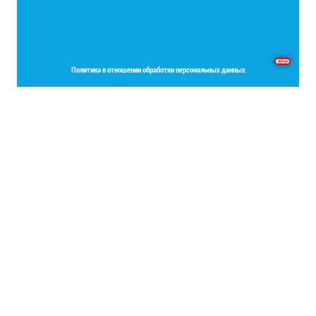
Основы программирования на языке Delphi
Политика в отношении обработки персональных данных
Place your Footer Content here