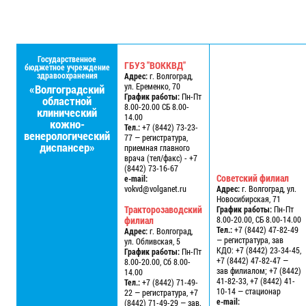
Государственное
ГБУЗ "ВОККВД"
бюджетное учреждение
здравоохранения
Адрес:
г. Волгоград,
ул. Еременко, 70
«Волгоградский
График работы:
Пн-Пт
областной
8.00-20.00 СБ 8.00-
клинический
14.00
кожно-
Тел.:
+7 (8442) 73-23-
венерологический
77 — регистратура,
диспансер»
приемная главного
врача (тел/факс) - +7
(8442) 73-16-67
Советский филиал
e-mail:
vokvd@volganet.ru
Адрес:
г. Волгоград, ул.
Новосибирская, 71
Тракторозаводский
График работы:
Пн-Пт
филиал
8.00-20.00, СБ 8.00-14.00
Тел.:
+7 (8442) 47-82-49
Адрес:
г. Волгоград,
— регистратура, зав
ул. Обливская, 5
КДО: +7 (8442) 23-34-45,
График работы:
Пн-Пт
+7 (8442) 47-82-47 —
8.00-20.00, Сб 8.00-
зав филиалом; +7 (8442)
14.00
41-82-33, +7 (8442) 41-
Тел.:
+7 (8442) 71-49-
10-14 — стационар
22 — регистратура, +7
e-mail:
(8442) 71-49-29 — зав.