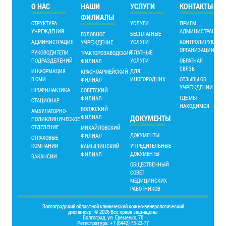
О НАС
НАШИ
УСЛУГИ
КОНТАКТЫ
ФИЛИАЛЫ
СТРУКТУРА
УСЛУГИ
ПРИЕМ
УЧРЕЖДЕНИЯ
АДМИНИСТРАЦИИ
БЕСПЛАТНЫЕ
ГОЛОВНОЕ
АДМИНИСТРАЦИЯ
УСЛУГИ
КОНТРОЛИРУЮЩИ
УЧРЕЖДЕНИЕ
ОРГАНИЗАЦИИ
РУКОВОДИТЕЛИ
ПЛАТНЫЕ
ТРАКТОРОЗАВОДСКИЙ
ПОДРАЗДЕЛЕНИЙ
УСЛУГИ
ОБРАТНАЯ
ФИЛИАЛ
СВЯЗЬ
ИНФОРМАЦИЯ
ДЛЯ
КРАСНОАРМЕЙСКИЙ
В СМИ
ИНОГОРОДНИХ
ОТЗЫВЫ ОБ
ФИЛИАЛ
УЧРЕЖДЕНИИ
ПРОФИЛАКТИКА
СОВЕТСКИЙ
ГДЕ МЫ
ФИЛИАЛ
СТАЦИОНАР
НАХОДИМСЯ
ВОЛЖСКИЙ
АМБУЛАТОРНО-
ФИЛИАЛ
ДОКУМЕНТЫ
ПОЛИКЛИНИЧЕСКОЕ
ОТДЕЛЕНИЕ
МИХАЙЛОВСКИЙ
ДОКУМЕНТЫ
ФИЛИАЛ
СТРАХОВЫЕ
КОМПАНИИ
УЧРЕДИТЕЛЬНЫЕ
КАМЫШИНСКИЙ
ДОКУМЕНТЫ
ФИЛИАЛ
ВАКАНСИИ
ОБЩЕСТВЕННЫЙ
СОВЕТ
МЕДИЦИНСКИХ
РАБОТНИКОВ
Волгоградский областной клинический кожно-венерологический
диспансер | © 2026 Все права защищены
Волгоград, ул. Еременко, 70
Регистратура: +7 (8442) 73-23-77