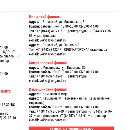
Волжский филиал
Адрес:
г. Волжский, ул. Московская, 8
График работы:
Пн-Пт 8.00-20.00, СБ 8.00-14.00
Тел.:
+7 (8443) 41-21-71 — регистратура, +7 (8443) 41-35-
01 — зав. филиала
e-mail:
vokvd@volganet.ru
1
Адрес:
г. Волжский, ул. Горького 8
-14.00
Тел.:
+7 (8443) 342247 - ОРДИНАТОРСКАЯ стационара
ав КДО: +7
e-mail:
vokvd@volganet.ru
в филиалом; +7
ационар
Михайловский филиал
Адрес:
г. Михайловка, ул. Пирогова, 80
График работы:
Пн-Пт 8.00-20.00, СБ 8.00-14.00
-14.00
Тел.:
+7 (84463) 4-12-01 — регистратура
e-mail:
vokvd@volganet.ru
Камышинский филиал
 центр
Адрес:
г. Камышин, 6 мкр., 13
Адрес:
г. Камышин, ул. Ташкентская, 1а (Камышинское
отделение)
-12.30, ВС -
График работы:
Пн-Пт 8.00-20.00, СБ 8.00-14.00
Тел.:
+7 (84457) 2-53-09 — регистратура, +7 (84457) 2-16-
ать по
37 — зав. филиалом, +7 (84457) 9-43-91 — стационар
2) 23-12-10 -
e-mail:
vokvd@volganet.ru
ЗАПИСЬ НА ПРИЕМ К ВРАЧУ