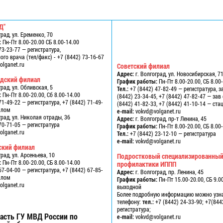
Д"
град, ул. Еременко, 70
:
Пн-Пт 8.00-20.00 СБ 8.00-14.00
73-23-77 — регистратура,
го врача (тел/факс) - +7 (8442) 73-16-67
lganet.ru
Советский филиал
Адрес:
г. Волгоград, ул. Новосибирская, 7
одский филиал
График работы:
Пн-Пт 8.00-20.00, СБ 8.00
град, ул. Обливская, 5
Тел.:
+7 (8442) 47-82-49 — регистратура, з
:
Пн-Пт 8.00-20.00, Сб 8.00-14.00
(8442) 23-34-45, +7 (8442) 47-82-47 — за
71-49-22 — регистратура, +7 (8442) 71-49-
(8442) 41-82-33, +7 (8442) 41-10-14 — ст
алом
e-mail:
vokvd@volganet.ru
град, ул. Николая отрады, 36
Адрес:
г. Волгоград, пр-т Ленина, 45
70-71-05 — регистратура
График работы:
Пн-Пт 8.00-20.00, СБ 8.00
lganet.ru
Тел.:
+7 (8442) 23-12-10 — регистратура
e-mail:
vokvd@volganet.ru
ский филиал
град, ул. Арсеньева, 10
Подростковый специализированный
:
Пн-Пт 8.00-20.00, СБ 8.00-14.00
профилактики ИППП
67-04-00 — регистратура, +7 (8442) 67-85-
Адрес:
г. Волгоград, пр. Ленина, 45
алом
График работы:
Пн-Пт 15.00-20.00, СБ 9.00
lganet.ru
выходной
Более подробную информацию можно узн
телефону:
тел.:
+7 (8442) 24-33-90; +7(844
регистратура;
асть ГУ МВД России по
e-mail:
vokvd@volganet.ru