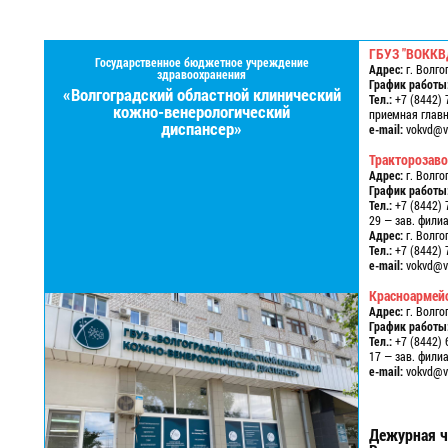
ГБУЗ "ВОККВ
Государственное бюджетное учреждение
Адрес:
г. Волго
здравоохранения
График работы
«Волгоградский областной клинический
Тел.:
+7 (8442) 
кожно-венерологический
приемная главно
диспансер»
e-mail:
vokvd@vo
Тракторозав
Адрес:
г. Волго
График работы
Тел.:
+7 (8442) 
29 — зав. фили
Адрес:
г. Волго
Тел.:
+7 (8442) 
e-mail:
vokvd@vo
Красноармей
Адрес:
г. Волго
График работы
Тел.:
+7 (8442) 
17 — зав. фили
e-mail:
vokvd@vo
Дежурная ч