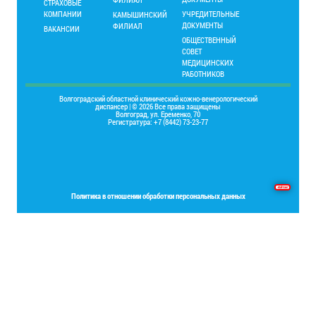
СТРАХОВЫЕ
КОМПАНИИ
УЧРЕДИТЕЛЬНЫЕ
КАМЫШИНСКИЙ
ДОКУМЕНТЫ
ФИЛИАЛ
ВАКАНСИИ
ОБЩЕСТВЕННЫЙ
СОВЕТ
МЕДИЦИНСКИХ
РАБОТНИКОВ
Волгоградский областной клинический кожно-венерологический
диспансер | © 2026 Все права защищены
Волгоград, ул. Еременко, 70
Регистратура: +7 (8442) 73-23-77
Основы программирования на языке Delphi
Политика в отношении обработки персональных данных
Place your Footer Content here