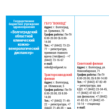
Государственное
ГБУЗ "ВОККВД"
бюджетное учреждение
здравоохранения
Адрес:
г. Волгоград,
ул. Еременко, 70
«Волгоградский
График работы:
Пн-Пт
областной
8.00-20.00 СБ 8.00-
клинический
14.00
кожно-
Тел.:
+7 (8442) 73-23-
венерологический
77 — регистратура,
диспансер»
приемная главного
врача (тел/факс) - +7
(8442) 73-16-67
Советский филиал
e-mail:
vokvd@volganet.ru
Адрес:
г. Волгоград, ул.
Новосибирская, 71
Тракторозаводский
График работы:
Пн-Пт
филиал
8.00-20.00, СБ 8.00-14.00
Тел.:
+7 (8442) 47-82-49
Адрес:
г. Волгоград,
— регистратура, зав
ул. Обливская, 5
КДО: +7 (8442) 23-34-45,
График работы:
Пн-Пт
+7 (8442) 47-82-47 —
8.00-20.00, Сб 8.00-
зав филиалом; +7 (8442)
14.00
41-82-33, +7 (8442) 41-
Тел.:
+7 (8442) 71-49-
10-14 — стационар
22 — регистратура, +7
e-mail:
(8442) 71-49-29 — зав.