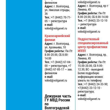
vokvd@volganet.ru
филиалом
Адрес:
г. Волгоград, пр-т
Адрес:
г. Волгоград,
Ленина, 45
ул. Николая отрады,
График работы:
Пн-Пт
36
8.00-20.00, СБ 8.00-14.00
Тел.:
+7 (8442) 70-71-
Тел.:
+7 (8442) 23-12-10
05 — регистратура
— регистратура
e-mail:
e-mail:
vokvd@volganet.ru
vokvd@volganet.ru
Красноармейский
Подростковый
филиал
специализированный
Адрес:
г. Волгоград,
центр профилактики
ул. Арсеньева, 10
ИППП
График работы:
Пн-Пт
8.00-20.00, СБ 8.00-
Адрес:
г. Волгоград, пр.
14.00
Ленина, 45
Тел.:
+7 (8442) 67-04-
График работы:
Пн-Пт
00 — регистратура, +7
15.00-20.00, СБ 9.00-
(8442) 67-85-17 — зав.
12.30, ВС - выходной
филиалом
Более подробную
e-mail:
информацию можно
vokvd@volganet.ru
узнать по телефону:
тел.:
+7 (8442) 24-33-90;
+7(8442) 23-12-10 -
регистратура;
e-mail:
Дежурная часть
vokvd@volganet.ru
ГУ МВД России
по
Волгоградской