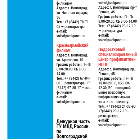
vokvd@volganet.ru
филиалом
Адрес:
г. Волгоград, пр-т
Адрес:
г. Волгоград,
Ленина, 45
ул. Николая отрады,
График работы:
Пн-Пт
36
8.00-20.00, СБ 8.00-14.00
Тел.:
+7 (8442) 70-71-
Тел.:
+7 (8442) 23-12-10
05 — регистратура
— регистратура
e-mail:
e-mail:
vokvd@volganet.ru
vokvd@volganet.ru
Красноармейский
Подростковый
филиал
специализированный
Адрес:
г. Волгоград,
центр профилактики
ул. Арсеньева, 10
ИППП
График работы:
Пн-Пт
8.00-20.00, СБ 8.00-
Адрес:
г. Волгоград, пр.
14.00
Ленина, 45
Тел.:
+7 (8442) 67-04-
График работы:
Пн-Пт
00 — регистратура, +7
15.00-20.00, СБ 9.00-
(8442) 67-85-17 — зав.
12.30, ВС - выходной
филиалом
Более подробную
e-mail:
информацию можно
vokvd@volganet.ru
узнать по телефону:
тел.:
+7 (8442) 24-33-90;
+7(8442) 23-12-10 -
регистратура;
e-mail:
Дежурная часть
vokvd@volganet.ru
ГУ МВД России
по
Волгоградской