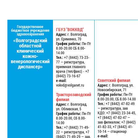
Государственное
ГБУЗ "ВОККВД"
бюджетное учреждение
здравоохранения
Адрес:
г. Волгоград,
ул. Еременко, 70
«Волгоградский
График работы:
Пн-Пт
областной
8.00-20.00 СБ 8.00-
клинический
14.00
кожно-
Тел.:
+7 (8442) 73-23-
венерологический
77 — регистратура,
диспансер»
приемная главного
врача (тел/факс) - +7
(8442) 73-16-67
Советский филиал
e-mail:
vokvd@volganet.ru
Адрес:
г. Волгоград, ул.
Новосибирская, 71
Тракторозаводский
График работы:
Пн-Пт
филиал
8.00-20.00, СБ 8.00-14.00
Тел.:
+7 (8442) 47-82-49
Адрес:
г. Волгоград,
— регистратура, зав
ул. Обливская, 5
КДО: +7 (8442) 23-34-45,
График работы:
Пн-Пт
+7 (8442) 47-82-47 —
8.00-20.00, Сб 8.00-
зав филиалом; +7 (8442)
14.00
41-82-33, +7 (8442) 41-
Тел.:
+7 (8442) 71-49-
10-14 — стационар
22 — регистратура, +7
e-mail:
(8442) 71-49-29 — зав.