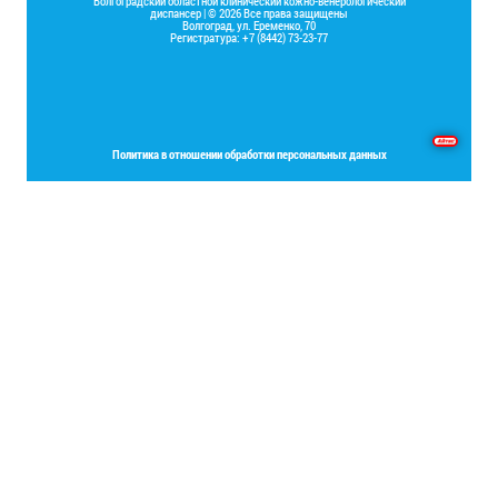
Волгоградский областной клинический кожно-венерологический
диспансер | © 2026 Все права защищены
Волгоград, ул. Еременко, 70
Регистратура: +7 (8442) 73-23-77
Основы программирования на языке Delphi
Политика в отношении обработки персональных данных
Place your Footer Content here