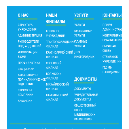
О НАС
НАШИ
УСЛУГИ
КОНТАКТЫ
ФИЛИАЛЫ
СТРУКТУРА
УСЛУГИ
ПРИЕМ
УЧРЕЖДЕНИЯ
АДМИНИСТРАЦИИ
БЕСПЛАТНЫЕ
ГОЛОВНОЕ
АДМИНИСТРАЦИЯ
УСЛУГИ
КОНТРОЛИРУЮЩИ
УЧРЕЖДЕНИЕ
ОРГАНИЗАЦИИ
РУКОВОДИТЕЛИ
ПЛАТНЫЕ
ТРАКТОРОЗАВОДСКИЙ
ПОДРАЗДЕЛЕНИЙ
УСЛУГИ
ОБРАТНАЯ
ФИЛИАЛ
СВЯЗЬ
ИНФОРМАЦИЯ
ДЛЯ
КРАСНОАРМЕЙСКИЙ
В СМИ
ИНОГОРОДНИХ
ОТЗЫВЫ ОБ
ФИЛИАЛ
УЧРЕЖДЕНИИ
ПРОФИЛАКТИКА
СОВЕТСКИЙ
ГДЕ МЫ
ФИЛИАЛ
СТАЦИОНАР
НАХОДИМСЯ
ВОЛЖСКИЙ
АМБУЛАТОРНО-
ФИЛИАЛ
ДОКУМЕНТЫ
ПОЛИКЛИНИЧЕСКОЕ
ОТДЕЛЕНИЕ
МИХАЙЛОВСКИЙ
ДОКУМЕНТЫ
ФИЛИАЛ
СТРАХОВЫЕ
КОМПАНИИ
УЧРЕДИТЕЛЬНЫЕ
КАМЫШИНСКИЙ
ДОКУМЕНТЫ
ФИЛИАЛ
ВАКАНСИИ
ОБЩЕСТВЕННЫЙ
СОВЕТ
МЕДИЦИНСКИХ
РАБОТНИКОВ