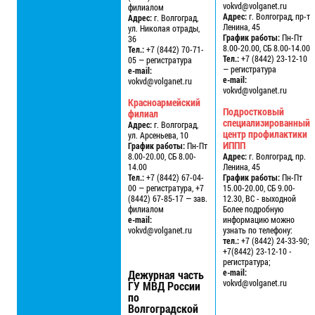
vokvd@volganet.ru
филиалом
Адрес:
г. Волгоград, пр-т
Адрес:
г. Волгоград,
Ленина, 45
ул. Николая отрады,
График работы:
Пн-Пт
36
8.00-20.00, СБ 8.00-14.00
Тел.:
+7 (8442) 70-71-
Тел.:
+7 (8442) 23-12-10
05 — регистратура
— регистратура
e-mail:
e-mail:
vokvd@volganet.ru
vokvd@volganet.ru
Красноармейский
Подростковый
филиал
специализированный
Адрес:
г. Волгоград,
центр профилактики
ул. Арсеньева, 10
ИППП
График работы:
Пн-Пт
8.00-20.00, СБ 8.00-
Адрес:
г. Волгоград, пр.
14.00
Ленина, 45
Тел.:
+7 (8442) 67-04-
График работы:
Пн-Пт
00 — регистратура, +7
15.00-20.00, СБ 9.00-
(8442) 67-85-17 — зав.
12.30, ВС - выходной
филиалом
Более подробную
e-mail:
информацию можно
vokvd@volganet.ru
узнать по телефону:
тел.:
+7 (8442) 24-33-90;
+7(8442) 23-12-10 -
регистратура;
e-mail:
Дежурная часть
vokvd@volganet.ru
ГУ МВД России
по
Волгоградской