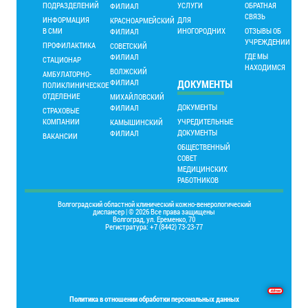
ПОДРАЗДЕЛЕНИЙ
УСЛУГИ
ОБРАТНАЯ
ФИЛИАЛ
СВЯЗЬ
ИНФОРМАЦИЯ
ДЛЯ
КРАСНОАРМЕЙСКИЙ
В СМИ
ИНОГОРОДНИХ
ОТЗЫВЫ ОБ
ФИЛИАЛ
УЧРЕЖДЕНИИ
ПРОФИЛАКТИКА
СОВЕТСКИЙ
ГДЕ МЫ
ФИЛИАЛ
СТАЦИОНАР
НАХОДИМСЯ
ВОЛЖСКИЙ
АМБУЛАТОРНО-
ФИЛИАЛ
ДОКУМЕНТЫ
ПОЛИКЛИНИЧЕСКОЕ
ОТДЕЛЕНИЕ
МИХАЙЛОВСКИЙ
ДОКУМЕНТЫ
ФИЛИАЛ
СТРАХОВЫЕ
КОМПАНИИ
УЧРЕДИТЕЛЬНЫЕ
КАМЫШИНСКИЙ
ДОКУМЕНТЫ
ФИЛИАЛ
ВАКАНСИИ
ОБЩЕСТВЕННЫЙ
СОВЕТ
МЕДИЦИНСКИХ
РАБОТНИКОВ
Волгоградский областной клинический кожно-венерологический
диспансер | © 2026 Все права защищены
Волгоград, ул. Еременко, 70
Регистратура: +7 (8442) 73-23-77
Основы программирования на языке Delphi
Политика в отношении обработки персональных данных