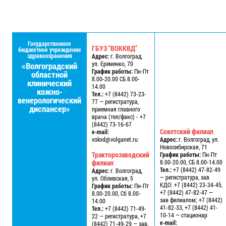
Государственное
ГБУЗ "ВОККВД"
бюджетное учреждение
здравоохранения
Адрес:
г. Волгоград,
ул. Еременко, 70
«Волгоградский
График работы:
Пн-Пт
областной
8.00-20.00 СБ 8.00-
клинический
14.00
кожно-
Тел.:
+7 (8442) 73-23-
венерологический
77 — регистратура,
диспансер»
приемная главного
врача (тел/факс) - +7
(8442) 73-16-67
Советский филиал
e-mail:
vokvd@volganet.ru
Адрес:
г. Волгоград, ул.
Новосибирская, 71
Тракторозаводский
График работы:
Пн-Пт
филиал
8.00-20.00, СБ 8.00-14.00
Тел.:
+7 (8442) 47-82-49
Адрес:
г. Волгоград,
— регистратура, зав
ул. Обливская, 5
КДО: +7 (8442) 23-34-45,
График работы:
Пн-Пт
+7 (8442) 47-82-47 —
8.00-20.00, Сб 8.00-
зав филиалом; +7 (8442)
14.00
41-82-33, +7 (8442) 41-
Тел.:
+7 (8442) 71-49-
10-14 — стационар
22 — регистратура, +7
e-mail:
(8442) 71-49-29 — зав.