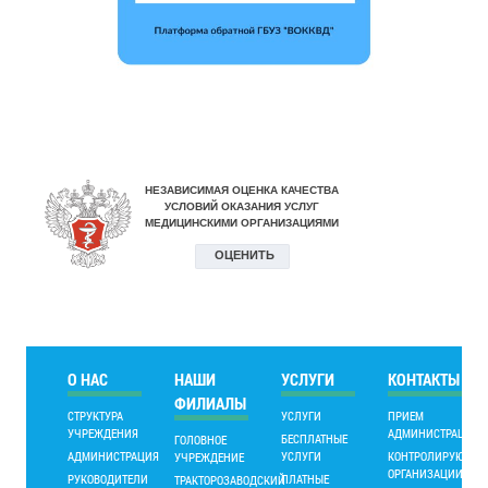
О НАС
НАШИ
УСЛУГИ
КОНТАКТЫ
ФИЛИАЛЫ
СТРУКТУРА
УСЛУГИ
ПРИЕМ
УЧРЕЖДЕНИЯ
АДМИНИСТРАЦИИ
БЕСПЛАТНЫЕ
ГОЛОВНОЕ
АДМИНИСТРАЦИЯ
УСЛУГИ
КОНТРОЛИРУЮЩИ
УЧРЕЖДЕНИЕ
ОРГАНИЗАЦИИ
РУКОВОДИТЕЛИ
ПЛАТНЫЕ
ТРАКТОРОЗАВОДСКИЙ