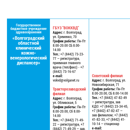
Государственное
ГБУЗ "ВОККВД"
бюджетное учреждение
здравоохранения
Адрес:
г. Волгоград,
ул. Еременко, 70
«Волгоградский
График работы:
Пн-Пт
областной
8.00-20.00 СБ 8.00-
клинический
14.00
кожно-
Тел.:
+7 (8442) 73-23-
венерологический
77 — регистратура,
диспансер»
приемная главного
врача (тел/факс) - +7
(8442) 73-16-67
Советский филиал
e-mail:
vokvd@volganet.ru
Адрес:
г. Волгоград, ул.
Новосибирская, 71
Тракторозаводский
График работы:
Пн-Пт
филиал
8.00-20.00, СБ 8.00-14.00
Тел.:
+7 (8442) 47-82-49
Адрес:
г. Волгоград,
— регистратура, зав
ул. Обливская, 5
КДО: +7 (8442) 23-34-45,
График работы:
Пн-Пт
+7 (8442) 47-82-47 —
8.00-20.00, Сб 8.00-
зав филиалом; +7 (8442)
14.00
41-82-33, +7 (8442) 41-
Тел.:
+7 (8442) 71-49-
10-14 — стационар
22 — регистратура, +7
e-mail:
(8442) 71-49-29 — зав.