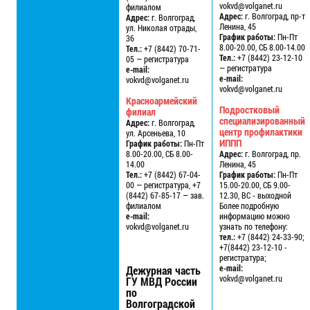
vokvd@volganet.ru
филиалом
Адрес:
г. Волгоград, пр-т
Адрес:
г. Волгоград,
Ленина, 45
ул. Николая отрады,
График работы:
Пн-Пт
36
8.00-20.00, СБ 8.00-14.00
Тел.:
+7 (8442) 70-71-
Тел.:
+7 (8442) 23-12-10
05 — регистратура
— регистратура
e-mail:
e-mail:
vokvd@volganet.ru
vokvd@volganet.ru
Красноармейский
Подростковый
филиал
специализированный
Адрес:
г. Волгоград,
центр профилактики
ул. Арсеньева, 10
ИППП
График работы:
Пн-Пт
8.00-20.00, СБ 8.00-
Адрес:
г. Волгоград, пр.
14.00
Ленина, 45
Тел.:
+7 (8442) 67-04-
График работы:
Пн-Пт
00 — регистратура, +7
15.00-20.00, СБ 9.00-
(8442) 67-85-17 — зав.
12.30, ВС - выходной
филиалом
Более подробную
e-mail:
информацию можно
vokvd@volganet.ru
узнать по телефону:
тел.:
+7 (8442) 24-33-90;
+7(8442) 23-12-10 -
регистратура;
e-mail:
Дежурная часть
vokvd@volganet.ru
ГУ МВД России
по
Волгоградской