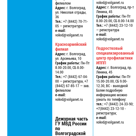
vokvd@volganet.ru
филиалом
Адрес:
г. Волгоград, пр-т
Адрес:
г. Волгоград,
Ленина, 45
ул. Николая отрады,
График работы:
Пн-Пт
36
8.00-20.00, СБ 8.00-14.00
Тел.:
+7 (8442) 70-71-
Тел.:
+7 (8442) 23-12-10
05 — регистратура
— регистратура
e-mail:
e-mail:
vokvd@volganet.ru
vokvd@volganet.ru
Красноармейский
Подростковый
филиал
специализированный
Адрес:
г. Волгоград,
центр профилактики
ул. Арсеньева, 10
ИППП
График работы:
Пн-Пт
8.00-20.00, СБ 8.00-
Адрес:
г. Волгоград, пр.
14.00
Ленина, 45
Тел.:
+7 (8442) 67-04-
График работы:
Пн-Пт
00 — регистратура, +7
15.00-20.00, СБ 9.00-
(8442) 67-85-17 — зав.
12.30, ВС - выходной
филиалом
Более подробную
e-mail:
информацию можно
vokvd@volganet.ru
узнать по телефону:
тел.:
+7 (8442) 24-33-90;
+7(8442) 23-12-10 -
регистратура;
e-mail:
Дежурная часть
vokvd@volganet.ru
ГУ МВД России
по
Волгоградской