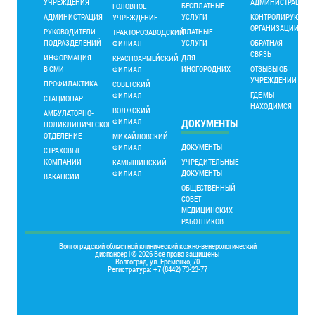
УЧРЕЖДЕНИЯ
АДМИНИСТРАЦИИ
БЕСПЛАТНЫЕ
ГОЛОВНОЕ
АДМИНИСТРАЦИЯ
УСЛУГИ
КОНТРОЛИРУЮЩИ
УЧРЕЖДЕНИЕ
ОРГАНИЗАЦИИ
РУКОВОДИТЕЛИ
ПЛАТНЫЕ
ТРАКТОРОЗАВОДСКИЙ
ПОДРАЗДЕЛЕНИЙ
УСЛУГИ
ОБРАТНАЯ
ФИЛИАЛ
СВЯЗЬ
ИНФОРМАЦИЯ
ДЛЯ
КРАСНОАРМЕЙСКИЙ
В СМИ
ИНОГОРОДНИХ
ОТЗЫВЫ ОБ
ФИЛИАЛ
УЧРЕЖДЕНИИ
ПРОФИЛАКТИКА
СОВЕТСКИЙ
ГДЕ МЫ
ФИЛИАЛ
СТАЦИОНАР
НАХОДИМСЯ
ВОЛЖСКИЙ
АМБУЛАТОРНО-
ФИЛИАЛ
ДОКУМЕНТЫ
ПОЛИКЛИНИЧЕСКОЕ
ОТДЕЛЕНИЕ
МИХАЙЛОВСКИЙ
ДОКУМЕНТЫ
ФИЛИАЛ
СТРАХОВЫЕ
КОМПАНИИ
УЧРЕДИТЕЛЬНЫЕ
КАМЫШИНСКИЙ
ДОКУМЕНТЫ
ФИЛИАЛ
ВАКАНСИИ
ОБЩЕСТВЕННЫЙ
СОВЕТ
МЕДИЦИНСКИХ
РАБОТНИКОВ
Волгоградский областной клинический кожно-венерологический
диспансер | © 2026 Все права защищены
Волгоград, ул. Еременко, 70
Регистратура: +7 (8442) 73-23-77