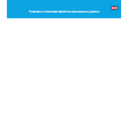
Основы программирования на языке Delphi
Политика в отношении обработки персональных данных
Place your Footer Content here