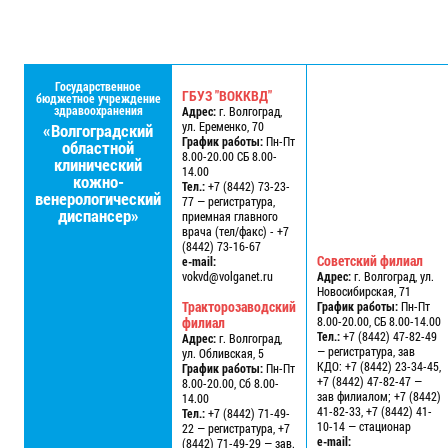
Государственное
ГБУЗ "ВОККВД"
бюджетное учреждение
здравоохранения
Адрес:
г. Волгоград,
ул. Еременко, 70
«Волгоградский
График работы:
Пн-Пт
областной
8.00-20.00 СБ 8.00-
клинический
14.00
кожно-
Тел.:
+7 (8442) 73-23-
венерологический
77 — регистратура,
диспансер»
приемная главного
врача (тел/факс) - +7
(8442) 73-16-67
Советский филиал
e-mail:
vokvd@volganet.ru
Адрес:
г. Волгоград, ул.
Новосибирская, 71
Тракторозаводский
График работы:
Пн-Пт
филиал
8.00-20.00, СБ 8.00-14.00
Тел.:
+7 (8442) 47-82-49
Адрес:
г. Волгоград,
— регистратура, зав
ул. Обливская, 5
КДО: +7 (8442) 23-34-45,
График работы:
Пн-Пт
+7 (8442) 47-82-47 —
8.00-20.00, Сб 8.00-
зав филиалом; +7 (8442)
14.00
41-82-33, +7 (8442) 41-
Тел.:
+7 (8442) 71-49-
10-14 — стационар
22 — регистратура, +7
e-mail:
(8442) 71-49-29 — зав.