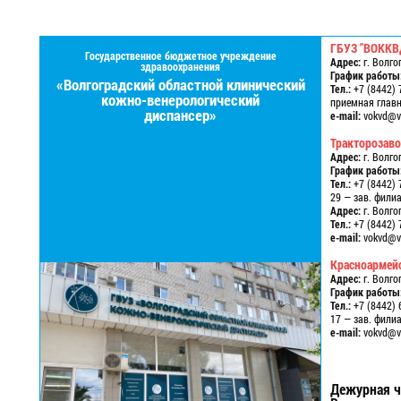
ГБУЗ "ВОККВ
Государственное бюджетное учреждение
Адрес:
г. Волго
здравоохранения
График работы
«Волгоградский областной клинический
Тел.:
+7 (8442) 
кожно-венерологический
приемная главно
диспансер»
e-mail:
vokvd@vo
Тракторозав
Адрес:
г. Волго
График работы
Тел.:
+7 (8442) 
29 — зав. фили
Адрес:
г. Волго
Тел.:
+7 (8442) 
e-mail:
vokvd@vo
Красноармей
Адрес:
г. Волго
График работы
Тел.:
+7 (8442) 
17 — зав. фили
e-mail:
vokvd@vo
Дежурная ч