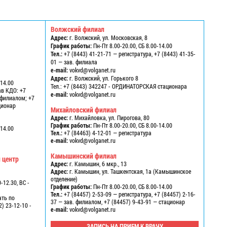
Волжский филиал
Адрес:
г. Волжский, ул. Московская, 8
График работы:
Пн-Пт 8.00-20.00, СБ 8.00-14.00
Тел.:
+7 (8443) 41-21-71 — регистратура, +7 (8443) 41-35-
01 — зав. филиала
e-mail:
vokvd@volganet.ru
1
Адрес:
г. Волжский, ул. Горького 8
-14.00
Тел.:
+7 (8443) 342247 - ОРДИНАТОРСКАЯ стационара
ав КДО: +7
e-mail:
vokvd@volganet.ru
в филиалом; +7
ационар
Михайловский филиал
Адрес:
г. Михайловка, ул. Пирогова, 80
График работы:
Пн-Пт 8.00-20.00, СБ 8.00-14.00
-14.00
Тел.:
+7 (84463) 4-12-01 — регистратура
e-mail:
vokvd@volganet.ru
Камышинский филиал
 центр
Адрес:
г. Камышин, 6 мкр., 13
Адрес:
г. Камышин, ул. Ташкентская, 1а (Камышинское
отделение)
-12.30, ВС -
График работы:
Пн-Пт 8.00-20.00, СБ 8.00-14.00
Тел.:
+7 (84457) 2-53-09 — регистратура, +7 (84457) 2-16-
ать по
37 — зав. филиалом, +7 (84457) 9-43-91 — стационар
2) 23-12-10 -
e-mail:
vokvd@volganet.ru
ЗАПИСЬ НА ПРИЕМ К ВРАЧУ