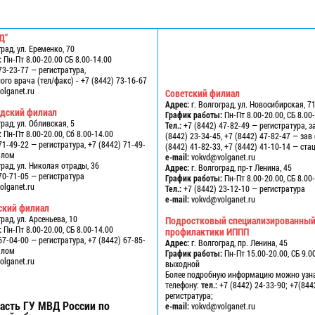
Д"
град, ул. Еременко, 70
:
Пн-Пт 8.00-20.00 СБ 8.00-14.00
73-23-77 — регистратура,
го врача (тел/факс) - +7 (8442) 73-16-67
lganet.ru
Советский филиал
Адрес:
г. Волгоград, ул. Новосибирская, 7
одский филиал
График работы:
Пн-Пт 8.00-20.00, СБ 8.00
град, ул. Обливская, 5
Тел.:
+7 (8442) 47-82-49 — регистратура, з
:
Пн-Пт 8.00-20.00, Сб 8.00-14.00
(8442) 23-34-45, +7 (8442) 47-82-47 — за
71-49-22 — регистратура, +7 (8442) 71-49-
(8442) 41-82-33, +7 (8442) 41-10-14 — ст
алом
e-mail:
vokvd@volganet.ru
град, ул. Николая отрады, 36
Адрес:
г. Волгоград, пр-т Ленина, 45
70-71-05 — регистратура
График работы:
Пн-Пт 8.00-20.00, СБ 8.00
lganet.ru
Тел.:
+7 (8442) 23-12-10 — регистратура
e-mail:
vokvd@volganet.ru
ский филиал
град, ул. Арсеньева, 10
Подростковый специализированный
:
Пн-Пт 8.00-20.00, СБ 8.00-14.00
профилактики ИППП
67-04-00 — регистратура, +7 (8442) 67-85-
Адрес:
г. Волгоград, пр. Ленина, 45
алом
График работы:
Пн-Пт 15.00-20.00, СБ 9.00
lganet.ru
выходной
Более подробную информацию можно узн
телефону:
тел.:
+7 (8442) 24-33-90; +7(844
регистратура;
асть ГУ МВД России по
e-mail:
vokvd@volganet.ru