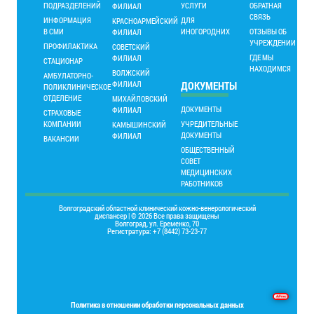
ПОДРАЗДЕЛЕНИЙ
УСЛУГИ
ОБРАТНАЯ
ФИЛИАЛ
СВЯЗЬ
ИНФОРМАЦИЯ
ДЛЯ
КРАСНОАРМЕЙСКИЙ
В СМИ
ИНОГОРОДНИХ
ОТЗЫВЫ ОБ
ФИЛИАЛ
УЧРЕЖДЕНИИ
ПРОФИЛАКТИКА
СОВЕТСКИЙ
ГДЕ МЫ
ФИЛИАЛ
СТАЦИОНАР
НАХОДИМСЯ
ВОЛЖСКИЙ
АМБУЛАТОРНО-
ФИЛИАЛ
ДОКУМЕНТЫ
ПОЛИКЛИНИЧЕСКОЕ
ОТДЕЛЕНИЕ
МИХАЙЛОВСКИЙ
ДОКУМЕНТЫ
ФИЛИАЛ
СТРАХОВЫЕ
КОМПАНИИ
УЧРЕДИТЕЛЬНЫЕ
КАМЫШИНСКИЙ
ДОКУМЕНТЫ
ФИЛИАЛ
ВАКАНСИИ
ОБЩЕСТВЕННЫЙ
СОВЕТ
МЕДИЦИНСКИХ
РАБОТНИКОВ
Волгоградский областной клинический кожно-венерологический
диспансер | © 2026 Все права защищены
Волгоград, ул. Еременко, 70
Регистратура: +7 (8442) 73-23-77
Основы программирования на языке Delphi
Политика в отношении обработки персональных данных