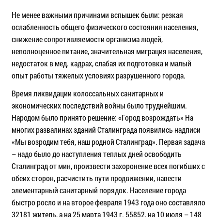
Не менее важными причинами вспышек были: резкая
ослабленность общего физического состояния населения,
снижение сопротивляемости организма людей,
неполноценное питание, значительная миграция населения,
недостаток в мед. кадрах, слабая их подготовка и малый
опыт работы тяжелых условиях разрушенного города.
Время ликвидации колоссальных санитарных и
экономических последствий войны было труднейшим.
Народом было принято решение: «Город возрождать» На
многих развалинах зданий Сталинграда появились надписи
«Мы возродим тебя, наш родной Сталинград». Первая задача
– надо было до наступления теплых дней освободить
Сталинград от мин, произвести захоронение всех погибших с
обеих сторон, расчистить пути продвижении, навести
элементарный санитарный порядок. Население города
быстро росло и на второе февраля 1943 года оно составляло
32181 житель, а на 25 марта 1943 г. 55852, на 10 июля – 148