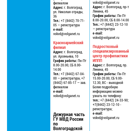
vokvd@volganet.ru
филиалом
Адрес:
г. Волгоград, пр-т
Адрес:
г. Волгоград,
Ленина, 45
ул. Николая отрады,
График работы:
Пн-Пт
36
8.00-20.00, СБ 8.00-14.00
Тел.:
+7 (8442) 70-71-
Тел.:
+7 (8442) 23-12-10
05 — регистратура
— регистратура
e-mail:
e-mail:
vokvd@volganet.ru
vokvd@volganet.ru
Красноармейский
Подростковый
филиал
специализированный
Адрес:
г. Волгоград,
центр профилактики
ул. Арсеньева, 10
ИППП
График работы:
Пн-Пт
8.00-20.00, СБ 8.00-
Адрес:
г. Волгоград, пр.
14.00
Ленина, 45
Тел.:
+7 (8442) 67-04-
График работы:
Пн-Пт
00 — регистратура, +7
15.00-20.00, СБ 9.00-
(8442) 67-85-17 — зав.
12.30, ВС - выходной
филиалом
Более подробную
e-mail:
информацию можно
vokvd@volganet.ru
узнать по телефону:
тел.:
+7 (8442) 24-33-90;
+7(8442) 23-12-10 -
регистратура;
e-mail:
Дежурная часть
vokvd@volganet.ru
ГУ МВД России
по
Волгоградской