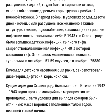
разрушенных зданий, груды битого кирпича и стекол,
стволы обгоревших деревьев, горы трупов и разбитой
военной техники. В период войны, в условиях осады, двести
дней и ночей, были разрушены все жизненно важные
структуры (жилье, водоснабжение, канализации) и грозные
инфекции опять напомнили о себе. В 1943 г. в Сталинграде
были вспышки детских инфекций, сыпного тифа,
свирепствовала кишечная инфекция, 40 % которой
составлял тиф. Отличалось молниеносная вспышка
туляремии, в октябре – 51.59 случаев, а в ноябре – 25880.
Бичом для детского населения был рахит, свирепствовали
дизентерия, дифтерия, корь, коклюш.
Сущим адом для Сталинграда была малярия. В течении 1942
– 1943 годов противомалярийные мероприятия не
проводились, за то условия для выплода комаров были
отличные: масса воронок заполненных талой водой,
весенней теплой почвы.