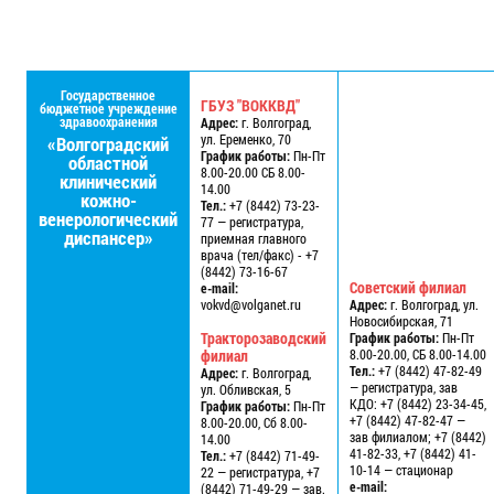
Государственное
ГБУЗ "ВОККВД"
бюджетное учреждение
здравоохранения
Адрес:
г. Волгоград,
ул. Еременко, 70
«Волгоградский
График работы:
Пн-Пт
областной
8.00-20.00 СБ 8.00-
клинический
14.00
кожно-
Тел.:
+7 (8442) 73-23-
венерологический
77 — регистратура,
диспансер»
приемная главного
врача (тел/факс) - +7
(8442) 73-16-67
Советский филиал
e-mail:
vokvd@volganet.ru
Адрес:
г. Волгоград, ул.
Новосибирская, 71
Тракторозаводский
График работы:
Пн-Пт
филиал
8.00-20.00, СБ 8.00-14.00
Тел.:
+7 (8442) 47-82-49
Адрес:
г. Волгоград,
— регистратура, зав
ул. Обливская, 5
КДО: +7 (8442) 23-34-45,
График работы:
Пн-Пт
+7 (8442) 47-82-47 —
8.00-20.00, Сб 8.00-
зав филиалом; +7 (8442)
14.00
41-82-33, +7 (8442) 41-
Тел.:
+7 (8442) 71-49-
10-14 — стационар
22 — регистратура, +7
e-mail:
(8442) 71-49-29 — зав.