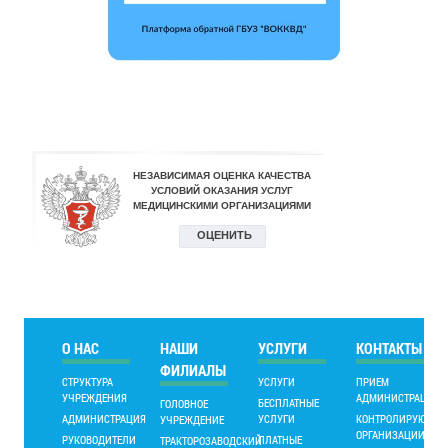
О НАС
НАШИ
УСЛУГИ
КОНТАКТЫ
ФИЛИАЛЫ
СТРУКТУРА
УСЛУГИ
ПРИЕМ
УЧРЕЖДЕНИЯ
АДМИНИСТРАЦИИ
БЕСПЛАТНЫЕ
ГОЛОВНОЕ
АДМИНИСТРАЦИЯ
УСЛУГИ
КОНТРОЛИРУЮЩИ
УЧРЕЖДЕНИЕ
ОРГАНИЗАЦИИ
РУКОВОДИТЕЛИ
ПЛАТНЫЕ
ТРАКТОРОЗАВОДСКИЙ