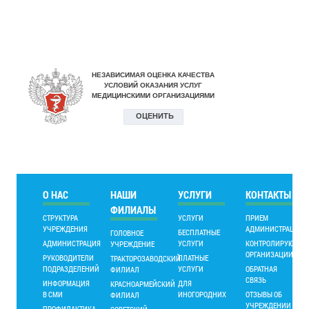
О НАС
НАШИ
УСЛУГИ
КОНТАКТЫ
ФИЛИАЛЫ
СТРУКТУРА
УСЛУГИ
ПРИЕМ
УЧРЕЖДЕНИЯ
АДМИНИСТРАЦИИ
БЕСПЛАТНЫЕ
ГОЛОВНОЕ
АДМИНИСТРАЦИЯ
УСЛУГИ
КОНТРОЛИРУЮЩИ
УЧРЕЖДЕНИЕ
ОРГАНИЗАЦИИ
РУКОВОДИТЕЛИ
ПЛАТНЫЕ
ТРАКТОРОЗАВОДСКИЙ
ПОДРАЗДЕЛЕНИЙ
УСЛУГИ
ОБРАТНАЯ
ФИЛИАЛ
СВЯЗЬ
ИНФОРМАЦИЯ
ДЛЯ
КРАСНОАРМЕЙСКИЙ
В СМИ
ИНОГОРОДНИХ
ОТЗЫВЫ ОБ
ФИЛИАЛ
УЧРЕЖДЕНИИ
ПРОФИЛАКТИКА