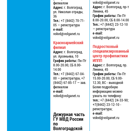
vokvd@volganet.ru
филиалом
Адрес:
г. Волгоград, пр-т
Адрес:
г. Волгоград,
Ленина, 45
ул. Николая отрады,
График работы:
Пн-Пт
36
8.00-20.00, СБ 8.00-14.00
Тел.:
+7 (8442) 70-71-
Тел.:
+7 (8442) 23-12-10
05 — регистратура
— регистратура
e-mail:
e-mail:
vokvd@volganet.ru
vokvd@volganet.ru
Красноармейский
Подростковый
филиал
специализированный
Адрес:
г. Волгоград,
центр профилактики
ул. Арсеньева, 10
ИППП
График работы:
Пн-Пт
8.00-20.00, СБ 8.00-
Адрес:
г. Волгоград, пр.
14.00
Ленина, 45
Тел.:
+7 (8442) 67-04-
График работы:
Пн-Пт
00 — регистратура, +7
15.00-20.00, СБ 9.00-
(8442) 67-85-17 — зав.
12.30, ВС - выходной
филиалом
Более подробную
e-mail:
информацию можно
vokvd@volganet.ru
узнать по телефону:
тел.:
+7 (8442) 24-33-90;
+7(8442) 23-12-10 -
регистратура;
e-mail:
Дежурная часть
vokvd@volganet.ru
ГУ МВД России
по
Волгоградской