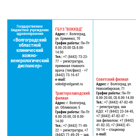
Государственное
ГБУЗ "ВОККВД"
бюджетное учреждение
здравоохранения
Адрес:
г. Волгоград,
ул. Еременко, 70
«Волгоградский
График работы:
Пн-Пт
областной
8.00-20.00 СБ 8.00-
клинический
14.00
кожно-
Тел.:
+7 (8442) 73-23-
венерологический
77 — регистратура,
диспансер»
приемная главного
врача (тел/факс) - +7
(8442) 73-16-67
Советский филиал
e-mail:
vokvd@volganet.ru
Адрес:
г. Волгоград, ул.
Новосибирская, 71
Тракторозаводский
График работы:
Пн-Пт
филиал
8.00-20.00, СБ 8.00-14.00
Тел.:
+7 (8442) 47-82-49
Адрес:
г. Волгоград,
— регистратура, зав
ул. Обливская, 5
КДО: +7 (8442) 23-34-45,
График работы:
Пн-Пт
+7 (8442) 47-82-47 —
8.00-20.00, Сб 8.00-
зав филиалом; +7 (8442)
14.00
41-82-33, +7 (8442) 41-
Тел.:
+7 (8442) 71-49-
10-14 — стационар
22 — регистратура, +7
e-mail:
(8442) 71-49-29 — зав.