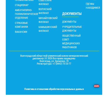
СОВЕТСКИЙ
ГДЕ МЫ
ФИЛИАЛ
СТАЦИОНАР
НАХОДИМСЯ
ВОЛЖСКИЙ
АМБУЛАТОРНО-
ФИЛИАЛ
ДОКУМЕНТЫ
ПОЛИКЛИНИЧЕСКОЕ
ОТДЕЛЕНИЕ
МИХАЙЛОВСКИЙ
ДОКУМЕНТЫ
ФИЛИАЛ
СТРАХОВЫЕ
КОМПАНИИ
УЧРЕДИТЕЛЬНЫЕ
КАМЫШИНСКИЙ
ДОКУМЕНТЫ
ФИЛИАЛ
ВАКАНСИИ
ОБЩЕСТВЕННЫЙ
СОВЕТ
МЕДИЦИНСКИХ
РАБОТНИКОВ
Волгоградский областной клинический кожно-венерологический
диспансер | © 2026 Все права защищены
Волгоград, ул. Еременко, 70
Регистратура: +7 (8442) 73-23-77
Основы программирования на языке Delphi
Политика в отношении обработки персональных данных
Place your Footer Content here