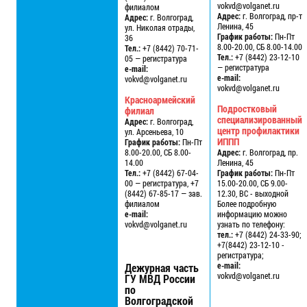
vokvd@volganet.ru
филиалом
Адрес:
г. Волгоград, пр-т
Адрес:
г. Волгоград,
Ленина, 45
ул. Николая отрады,
График работы:
Пн-Пт
36
8.00-20.00, СБ 8.00-14.00
Тел.:
+7 (8442) 70-71-
Тел.:
+7 (8442) 23-12-10
05 — регистратура
— регистратура
e-mail:
e-mail:
vokvd@volganet.ru
vokvd@volganet.ru
Красноармейский
Подростковый
филиал
специализированный
Адрес:
г. Волгоград,
центр профилактики
ул. Арсеньева, 10
ИППП
График работы:
Пн-Пт
8.00-20.00, СБ 8.00-
Адрес:
г. Волгоград, пр.
14.00
Ленина, 45
Тел.:
+7 (8442) 67-04-
График работы:
Пн-Пт
00 — регистратура, +7
15.00-20.00, СБ 9.00-
(8442) 67-85-17 — зав.
12.30, ВС - выходной
филиалом
Более подробную
e-mail:
информацию можно
vokvd@volganet.ru
узнать по телефону:
тел.:
+7 (8442) 24-33-90;
+7(8442) 23-12-10 -
регистратура;
e-mail:
Дежурная часть
vokvd@volganet.ru
ГУ МВД России
по
Волгоградской