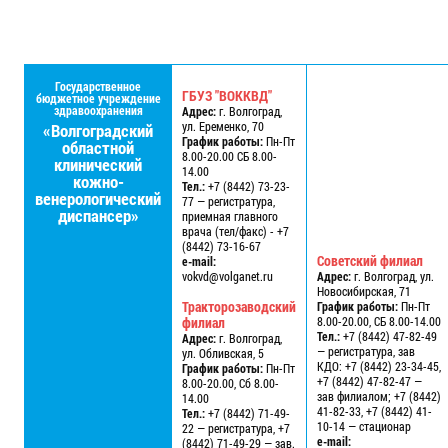
Государственное
ГБУЗ "ВОККВД"
бюджетное учреждение
здравоохранения
Адрес:
г. Волгоград,
ул. Еременко, 70
«Волгоградский
График работы:
Пн-Пт
областной
8.00-20.00 СБ 8.00-
клинический
14.00
кожно-
Тел.:
+7 (8442) 73-23-
венерологический
77 — регистратура,
диспансер»
приемная главного
врача (тел/факс) - +7
(8442) 73-16-67
Советский филиал
e-mail:
vokvd@volganet.ru
Адрес:
г. Волгоград, ул.
Новосибирская, 71
Тракторозаводский
График работы:
Пн-Пт
филиал
8.00-20.00, СБ 8.00-14.00
Тел.:
+7 (8442) 47-82-49
Адрес:
г. Волгоград,
— регистратура, зав
ул. Обливская, 5
КДО: +7 (8442) 23-34-45,
График работы:
Пн-Пт
+7 (8442) 47-82-47 —
8.00-20.00, Сб 8.00-
зав филиалом; +7 (8442)
14.00
41-82-33, +7 (8442) 41-
Тел.:
+7 (8442) 71-49-
10-14 — стационар
22 — регистратура, +7
e-mail:
(8442) 71-49-29 — зав.