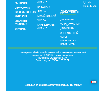
ГДЕ МЫ
ФИЛИАЛ
СТАЦИОНАР
НАХОДИМСЯ
ВОЛЖСКИЙ
АМБУЛАТОРНО-
ФИЛИАЛ
ДОКУМЕНТЫ
ПОЛИКЛИНИЧЕСКОЕ
ОТДЕЛЕНИЕ
МИХАЙЛОВСКИЙ
ДОКУМЕНТЫ
ФИЛИАЛ
СТРАХОВЫЕ
КОМПАНИИ
УЧРЕДИТЕЛЬНЫЕ
КАМЫШИНСКИЙ
ДОКУМЕНТЫ
ФИЛИАЛ
ВАКАНСИИ
ОБЩЕСТВЕННЫЙ
СОВЕТ
МЕДИЦИНСКИХ
РАБОТНИКОВ
Волгоградский областной клинический кожно-венерологический
диспансер | © 2026 Все права защищены
Волгоград, ул. Еременко, 70
Регистратура: +7 (8442) 73-23-77
Основы программирования на языке Delphi
Политика в отношении обработки персональных данных
Place your Footer Content here