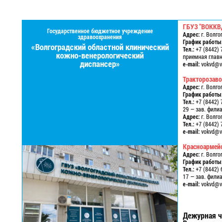
ГБУЗ "ВОККВ
Государственное бюджетное учреждение
Адрес:
г. Волго
здравоохранения
График работы
«Волгоградский областной клинический
Тел.:
+7 (8442) 
кожно-венерологический
приемная главно
диспансер»
e-mail:
vokvd@vo
Тракторозав
Адрес:
г. Волго
График работы
Тел.:
+7 (8442) 
29 — зав. фили
Адрес:
г. Волго
Тел.:
+7 (8442) 
e-mail:
vokvd@vo
Красноармей
Адрес:
г. Волго
График работы
Тел.:
+7 (8442) 
17 — зав. фили
e-mail:
vokvd@vo
Дежурная ч