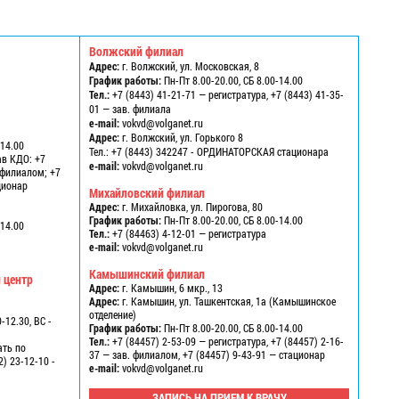
Волжский филиал
Адрес:
г. Волжский, ул. Московская, 8
График работы:
Пн-Пт 8.00-20.00, СБ 8.00-14.00
Тел.:
+7 (8443) 41-21-71 — регистратура, +7 (8443) 41-35-
01 — зав. филиала
e-mail:
vokvd@volganet.ru
1
Адрес:
г. Волжский, ул. Горького 8
-14.00
Тел.:
+7 (8443) 342247 - ОРДИНАТОРСКАЯ стационара
ав КДО: +7
e-mail:
vokvd@volganet.ru
в филиалом; +7
ационар
Михайловский филиал
Адрес:
г. Михайловка, ул. Пирогова, 80
График работы:
Пн-Пт 8.00-20.00, СБ 8.00-14.00
-14.00
Тел.:
+7 (84463) 4-12-01 — регистратура
e-mail:
vokvd@volganet.ru
Камышинский филиал
 центр
Адрес:
г. Камышин, 6 мкр., 13
Адрес:
г. Камышин, ул. Ташкентская, 1а (Камышинское
отделение)
-12.30, ВС -
График работы:
Пн-Пт 8.00-20.00, СБ 8.00-14.00
Тел.:
+7 (84457) 2-53-09 — регистратура, +7 (84457) 2-16-
ать по
37 — зав. филиалом, +7 (84457) 9-43-91 — стационар
2) 23-12-10 -
e-mail:
vokvd@volganet.ru
ЗАПИСЬ НА ПРИЕМ К ВРАЧУ