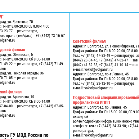
Д"
град, ул. Еременко, 70
:
Пн-Пт 8.00-20.00 СБ 8.00-14.00
73-23-77 — регистратура,
го врача (тел/факс) - +7 (8442) 73-16-67
lganet.ru
Советский филиал
Адрес:
г. Волгоград, ул. Новосибирская, 7
одский филиал
График работы:
Пн-Пт 8.00-20.00, СБ 8.00
град, ул. Обливская, 5
Тел.:
+7 (8442) 47-82-49 — регистратура, з
:
Пн-Пт 8.00-20.00, Сб 8.00-14.00
(8442) 23-34-45, +7 (8442) 47-82-47 — за
71-49-22 — регистратура, +7 (8442) 71-49-
(8442) 41-82-33, +7 (8442) 41-10-14 — ст
алом
e-mail:
vokvd@volganet.ru
град, ул. Николая отрады, 36
Адрес:
г. Волгоград, пр-т Ленина, 45
70-71-05 — регистратура
График работы:
Пн-Пт 8.00-20.00, СБ 8.00
lganet.ru
Тел.:
+7 (8442) 23-12-10 — регистратура
e-mail:
vokvd@volganet.ru
ский филиал
град, ул. Арсеньева, 10
Подростковый специализированный
:
Пн-Пт 8.00-20.00, СБ 8.00-14.00
профилактики ИППП
67-04-00 — регистратура, +7 (8442) 67-85-
Адрес:
г. Волгоград, пр. Ленина, 45
алом
График работы:
Пн-Пт 15.00-20.00, СБ 9.00
lganet.ru
выходной
Более подробную информацию можно узн
телефону:
тел.:
+7 (8442) 24-33-90; +7(844
регистратура;
асть ГУ МВД России по
e-mail:
vokvd@volganet.ru