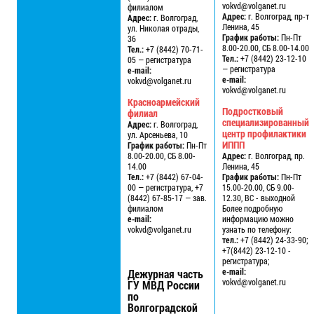
vokvd@volganet.ru
филиалом
Адрес:
г. Волгоград, пр-т
Адрес:
г. Волгоград,
Ленина, 45
ул. Николая отрады,
График работы:
Пн-Пт
36
8.00-20.00, СБ 8.00-14.00
Тел.:
+7 (8442) 70-71-
Тел.:
+7 (8442) 23-12-10
05 — регистратура
— регистратура
e-mail:
e-mail:
vokvd@volganet.ru
vokvd@volganet.ru
Красноармейский
Подростковый
филиал
специализированный
Адрес:
г. Волгоград,
центр профилактики
ул. Арсеньева, 10
ИППП
График работы:
Пн-Пт
8.00-20.00, СБ 8.00-
Адрес:
г. Волгоград, пр.
14.00
Ленина, 45
Тел.:
+7 (8442) 67-04-
График работы:
Пн-Пт
00 — регистратура, +7
15.00-20.00, СБ 9.00-
(8442) 67-85-17 — зав.
12.30, ВС - выходной
филиалом
Более подробную
e-mail:
информацию можно
vokvd@volganet.ru
узнать по телефону:
тел.:
+7 (8442) 24-33-90;
+7(8442) 23-12-10 -
регистратура;
e-mail:
Дежурная часть
vokvd@volganet.ru
ГУ МВД России
по
Волгоградской