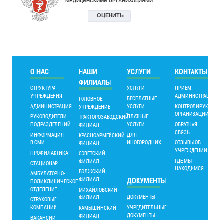
О НАС
НАШИ
УСЛУГИ
КОНТАКТЫ
ФИЛИАЛЫ
СТРУКТУРА
УСЛУГИ
ПРИЕМ
УЧРЕЖДЕНИЯ
АДМИНИСТРАЦИИ
БЕСПЛАТНЫЕ
ГОЛОВНОЕ
АДМИНИСТРАЦИЯ
УСЛУГИ
КОНТРОЛИРУЮЩИ
УЧРЕЖДЕНИЕ
ОРГАНИЗАЦИИ
РУКОВОДИТЕЛИ
ПЛАТНЫЕ
ТРАКТОРОЗАВОДСКИЙ
ПОДРАЗДЕЛЕНИЙ
УСЛУГИ
ОБРАТНАЯ
ФИЛИАЛ
СВЯЗЬ
ИНФОРМАЦИЯ
ДЛЯ
КРАСНОАРМЕЙСКИЙ
В СМИ
ИНОГОРОДНИХ
ОТЗЫВЫ ОБ
ФИЛИАЛ
УЧРЕЖДЕНИИ
ПРОФИЛАКТИКА
СОВЕТСКИЙ
ГДЕ МЫ
ФИЛИАЛ
СТАЦИОНАР
НАХОДИМСЯ
ВОЛЖСКИЙ
АМБУЛАТОРНО-
ФИЛИАЛ
ДОКУМЕНТЫ
ПОЛИКЛИНИЧЕСКОЕ
ОТДЕЛЕНИЕ
МИХАЙЛОВСКИЙ
ДОКУМЕНТЫ
ФИЛИАЛ
СТРАХОВЫЕ
КОМПАНИИ
УЧРЕДИТЕЛЬНЫЕ
КАМЫШИНСКИЙ
ДОКУМЕНТЫ
ФИЛИАЛ
ВАКАНСИИ