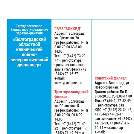
Государственное
ГБУЗ "ВОККВД"
бюджетное учреждение
здравоохранения
Адрес:
г. Волгоград,
ул. Еременко, 70
«Волгоградский
График работы:
Пн-Пт
областной
8.00-20.00 СБ 8.00-
клинический
14.00
кожно-
Тел.:
+7 (8442) 73-23-
венерологический
77 — регистратура,
диспансер»
приемная главного
врача (тел/факс) - +7
(8442) 73-16-67
Советский филиал
e-mail:
vokvd@volganet.ru
Адрес:
г. Волгоград, ул.
Новосибирская, 71
Тракторозаводский
График работы:
Пн-Пт
филиал
8.00-20.00, СБ 8.00-14.00
Тел.:
+7 (8442) 47-82-49
Адрес:
г. Волгоград,
— регистратура, зав
ул. Обливская, 5
КДО: +7 (8442) 23-34-45,
График работы:
Пн-Пт
+7 (8442) 47-82-47 —
8.00-20.00, Сб 8.00-
зав филиалом; +7 (8442)
14.00
41-82-33, +7 (8442) 41-
Тел.:
+7 (8442) 71-49-
10-14 — стационар
22 — регистратура, +7
e-mail:
(8442) 71-49-29 — зав.