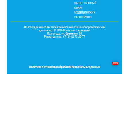
ОБЩЕСТВЕННЫЙ
СОВЕТ
МЕДИЦИНСКИХ
РАБОТНИКОВ
Волгоградский областной клинический кожно-венерологический
диспансер | © 2026 Все права защищены
Волгоград, ул. Еременко, 70
Регистратура: +7 (8442) 73-23-77
Основы программирования на языке Delphi
Политика в отношении обработки персональных данных
Place your Footer Content here