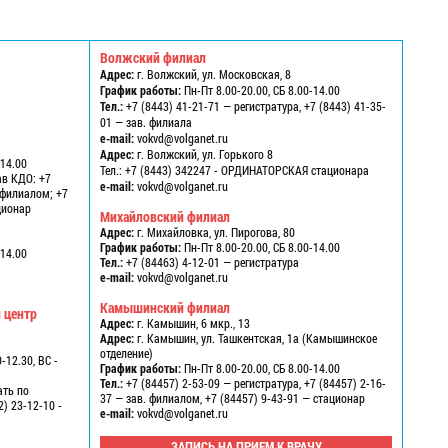
Волжский филиал
Адрес:
г. Волжский, ул. Московская, 8
График работы:
Пн-Пт 8.00-20.00, СБ 8.00-14.00
Тел.:
+7 (8443) 41-21-71 — регистратура, +7 (8443) 41-35-
01 — зав. филиала
e-mail:
vokvd@volganet.ru
1
Адрес:
г. Волжский, ул. Горького 8
-14.00
Тел.:
+7 (8443) 342247 - ОРДИНАТОРСКАЯ стационара
ав КДО: +7
e-mail:
vokvd@volganet.ru
в филиалом; +7
ационар
Михайловский филиал
Адрес:
г. Михайловка, ул. Пирогова, 80
График работы:
Пн-Пт 8.00-20.00, СБ 8.00-14.00
-14.00
Тел.:
+7 (84463) 4-12-01 — регистратура
e-mail:
vokvd@volganet.ru
Камышинский филиал
 центр
Адрес:
г. Камышин, 6 мкр., 13
Адрес:
г. Камышин, ул. Ташкентская, 1а (Камышинское
отделение)
-12.30, ВС -
График работы:
Пн-Пт 8.00-20.00, СБ 8.00-14.00
Тел.:
+7 (84457) 2-53-09 — регистратура, +7 (84457) 2-16-
ать по
37 — зав. филиалом, +7 (84457) 9-43-91 — стационар
2) 23-12-10 -
e-mail:
vokvd@volganet.ru
ЗАПИСЬ НА ПРИЕМ К ВРАЧУ