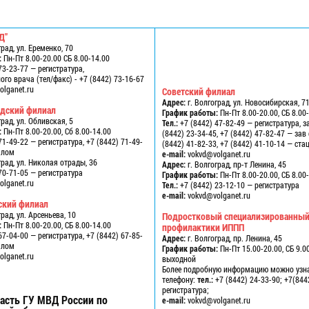
Д"
град, ул. Еременко, 70
:
Пн-Пт 8.00-20.00 СБ 8.00-14.00
73-23-77 — регистратура,
го врача (тел/факс) - +7 (8442) 73-16-67
lganet.ru
Советский филиал
Адрес:
г. Волгоград, ул. Новосибирская, 7
одский филиал
График работы:
Пн-Пт 8.00-20.00, СБ 8.00
град, ул. Обливская, 5
Тел.:
+7 (8442) 47-82-49 — регистратура, з
:
Пн-Пт 8.00-20.00, Сб 8.00-14.00
(8442) 23-34-45, +7 (8442) 47-82-47 — за
71-49-22 — регистратура, +7 (8442) 71-49-
(8442) 41-82-33, +7 (8442) 41-10-14 — ст
алом
e-mail:
vokvd@volganet.ru
град, ул. Николая отрады, 36
Адрес:
г. Волгоград, пр-т Ленина, 45
70-71-05 — регистратура
График работы:
Пн-Пт 8.00-20.00, СБ 8.00
lganet.ru
Тел.:
+7 (8442) 23-12-10 — регистратура
e-mail:
vokvd@volganet.ru
ский филиал
град, ул. Арсеньева, 10
Подростковый специализированный
:
Пн-Пт 8.00-20.00, СБ 8.00-14.00
профилактики ИППП
67-04-00 — регистратура, +7 (8442) 67-85-
Адрес:
г. Волгоград, пр. Ленина, 45
алом
График работы:
Пн-Пт 15.00-20.00, СБ 9.00
lganet.ru
выходной
Более подробную информацию можно узн
телефону:
тел.:
+7 (8442) 24-33-90; +7(844
регистратура;
асть ГУ МВД России по
e-mail:
vokvd@volganet.ru