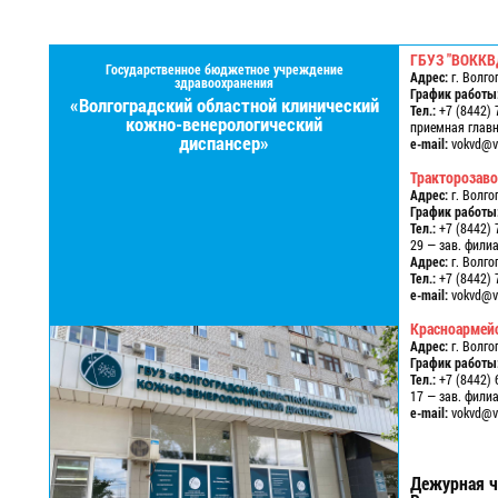
ГБУЗ "ВОККВ
Государственное бюджетное учреждение
Адрес:
г. Волго
здравоохранения
График работы
«Волгоградский областной клинический
Тел.:
+7 (8442) 
кожно-венерологический
приемная главно
диспансер»
e-mail:
vokvd@vo
Тракторозав
Адрес:
г. Волго
График работы
Тел.:
+7 (8442) 
29 — зав. фили
Адрес:
г. Волго
Тел.:
+7 (8442) 
e-mail:
vokvd@vo
Красноармей
Адрес:
г. Волго
График работы
Тел.:
+7 (8442) 
17 — зав. фили
e-mail:
vokvd@vo
Дежурная ч