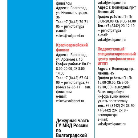
vokvd@volganet.ru
филиалом
Адрес:
г. Волгоград, пр-т
Адрес:
г. Волгоград,
Ленина, 45
ул. Николая отрады,
График работы:
Пн-Пт
36
8.00-20.00, СБ 8.00-14.00
Тел.:
+7 (8442) 70-71-
Тел.:
+7 (8442) 23-12-10
05 — регистратура
— регистратура
e-mail:
e-mail:
vokvd@volganet.ru
vokvd@volganet.ru
Красноармейский
Подростковый
филиал
специализированный
Адрес:
г. Волгоград,
центр профилактики
ул. Арсеньева, 10
ИППП
График работы:
Пн-Пт
8.00-20.00, СБ 8.00-
Адрес:
г. Волгоград, пр.
14.00
Ленина, 45
Тел.:
+7 (8442) 67-04-
График работы:
Пн-Пт
00 — регистратура, +7
15.00-20.00, СБ 9.00-
(8442) 67-85-17 — зав.
12.30, ВС - выходной
филиалом
Более подробную
e-mail:
информацию можно
vokvd@volganet.ru
узнать по телефону:
тел.:
+7 (8442) 24-33-90;
+7(8442) 23-12-10 -
регистратура;
e-mail:
Дежурная часть
vokvd@volganet.ru
ГУ МВД России
по
Волгоградской