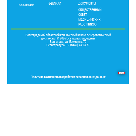
ДОКУМЕНТЫ
ФИЛИАЛ
ВАКАНСИИ
ОБЩЕСТВЕННЫЙ
СОВЕТ
МЕДИЦИНСКИХ
РАБОТНИКОВ
Волгоградский областной клинический кожно-венерологический
диспансер | © 2026 Все права защищены
Волгоград, ул. Еременко, 70
Регистратура: +7 (8442) 73-23-77
Основы программирования на языке Delphi
Политика в отношении обработки персональных данных
Place your Footer Content here