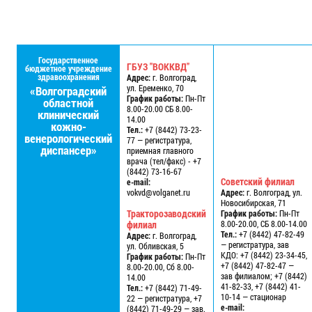
Государственное
ГБУЗ "ВОККВД"
бюджетное учреждение
здравоохранения
Адрес:
г. Волгоград,
ул. Еременко, 70
«Волгоградский
График работы:
Пн-Пт
областной
8.00-20.00 СБ 8.00-
клинический
14.00
кожно-
Тел.:
+7 (8442) 73-23-
венерологический
77 — регистратура,
диспансер»
приемная главного
врача (тел/факс) - +7
(8442) 73-16-67
Советский филиал
e-mail:
vokvd@volganet.ru
Адрес:
г. Волгоград, ул.
Новосибирская, 71
Тракторозаводский
График работы:
Пн-Пт
филиал
8.00-20.00, СБ 8.00-14.00
Тел.:
+7 (8442) 47-82-49
Адрес:
г. Волгоград,
— регистратура, зав
ул. Обливская, 5
КДО: +7 (8442) 23-34-45,
График работы:
Пн-Пт
+7 (8442) 47-82-47 —
8.00-20.00, Сб 8.00-
зав филиалом; +7 (8442)
14.00
41-82-33, +7 (8442) 41-
Тел.:
+7 (8442) 71-49-
10-14 — стационар
22 — регистратура, +7
e-mail:
(8442) 71-49-29 — зав.